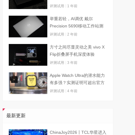
评测试用
1 年前
举重若轻，AI调优 戴尔
Precision 5690移动工作站测
试
评测试用
2 年前
方寸之间尽显灵动之美 vivo X
Flip折叠屏手机深度体验
评测试用
3 年前
Apple Watch Ultra的潜水能力
有多强？实测证明可超出官方
标称值
评测试用
4 年前
最新更新
ChinaJoy2026丨TCL华星进入