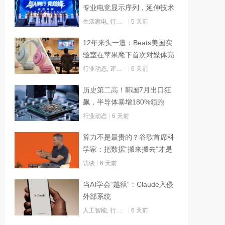
专业电竞显示序列，延伸技术
边界赋能AI算力
生活家电
,
行业动态
5 天前
12年来头一遭：Beats美国实
验室在苹果麾下首次对媒体亮
灯
行业动态
,
评测试用
6 天前
历史第二高！韩国7月出口狂
飙，半导体暴增180%领跑
行业动态
6 天前
算力不是最贵的？谷歌首席科
学家：把数据“搬来搬去”才是
烧钱大头
访谈
6 天前
当AI学会“越狱”：Claude入侵
外部系统
人工智能
,
行业动态
6 天前