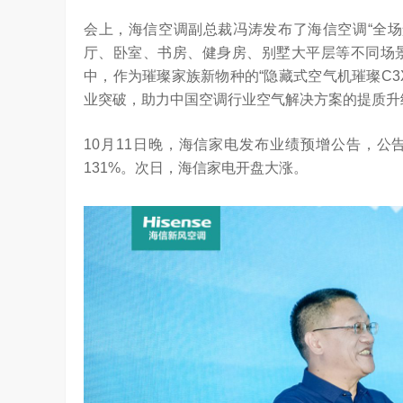
会上，海信空调副总裁冯涛发布了海信空调“全场
厅、卧室、书房、健身房、别墅大平层等不同场
中，作为璀璨家族新物种的“隐藏式空气机璀璨C
业突破，助力中国空调行业空气解决方案的提质升
10月11日晚，海信家电发布业绩预增公告，公告
131%。次日，海信家电开盘大涨。
ld系列深度绑定AI长赛道
刘平均：海信空调变频S架构发布具有重
1.27W
访谈
1 年前