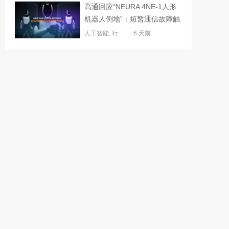
高通回应“NEURA 4NE-1人形
机器人倒地”：短暂通信故障触
发关机
人工智能
,
行业动态
6 天前