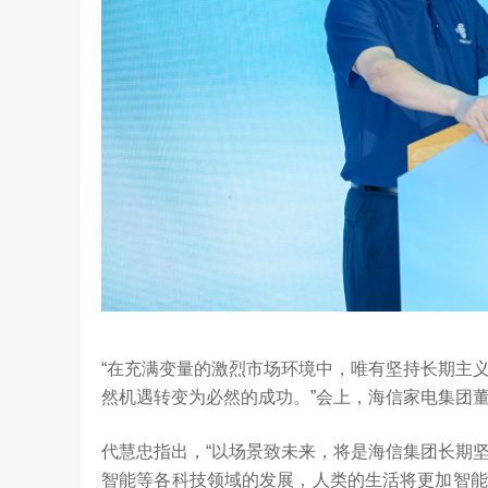
从“问答工具”到“任务助手”的重要
6月12日，在海信举办的 “中国变频 信芯保障”
案”…
架构技术发布会上，原国家质检总局副局长、中
“在充满变量的激烈市场环境中，唯有坚持长期主
然机遇转变为必然的成功。”会上，海信家电集团
代慧忠指出，“以场景致未来，将是海信集团长期
智能等各科技领域的发展，人类的生活将更加智能