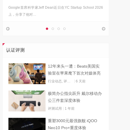
Google首席科学家Jeff Dean近日在YC Startup School 2026
上，分享了他对…
认证评测
12年来头一遭：Beats美国实
验室在苹果麾下首次对媒体亮
灯
行业动态
,
评测试用
6 天前
极简办公指尖跃升 戴尔移动办
公三件套深度体验
评测试用
1 年前
重塑3000元最强旗舰 iQOO
Neo10 Pro+重度体验