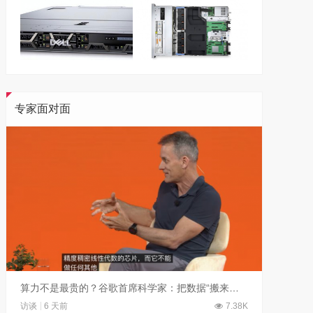
专家面对面
算力不是最贵的？谷歌首席科学家：把数据“搬来搬去”才是烧钱大头
访谈
6 天前
7.38K