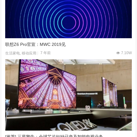
联想Z6 Pro官宣：MWC 2019见
7 年前
7.10W
生活家电
,
移动应用
[推荐] 三星警告：全球芯片短缺已危及智能电视业务