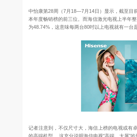
坚持，体现了海信在变频技术上
Google首席科学家Jeff Dean近日在YC Startup S
中怡康第28周（7月18—7月14日）显示，截至目
信将凭借这‘三心’…
上，分享了他对…
本年度畅销榜的前三位。而海信激光电视上半年整体
为48.74%，这意味每两台80吋以上电视就有一
记者注意到，不仅尺寸大，海信上榜的电视或有卓
的高端机型， 这充分说明海信电视“高端、大屏”