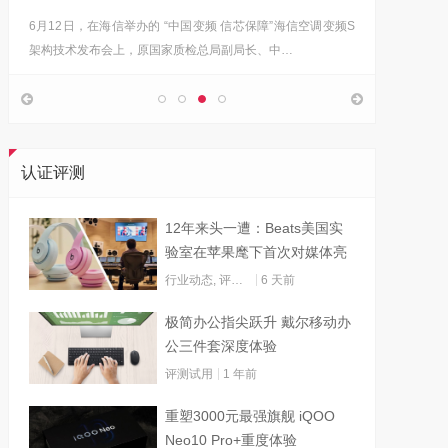
6月12日，在海信举办的 “中国变频 信芯保障”海信空调变频S
“海信在
架构技术发布会上，原国家质检总局副局长、中…
的决心，
认证评测
12年来头一遭：Beats美国实
验室在苹果麾下首次对媒体亮
灯
行业动态
,
评测试用
6 天前
极简办公指尖跃升 戴尔移动办
公三件套深度体验
评测试用
1 年前
重塑3000元最强旗舰 iQOO
Neo10 Pro+重度体验