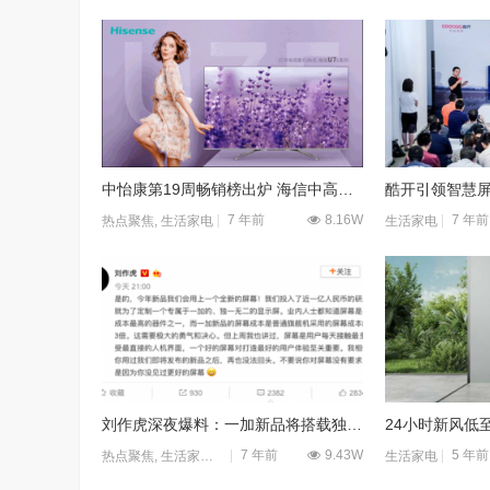
中怡康第19周畅销榜出炉 海信中高端电视包揽前三
酷开引领智慧屏
7 年前
8.16W
7 年前
热点聚焦
,
生活家电
生活家电
刘作虎深夜爆料：一加新品将搭载独家定制全新显示屏
7 年前
9.43W
5 年前
热点聚焦
,
生活家电
,
移动应用
生活家电