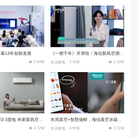
幕13年创新发展
《一馔千年》开席啦！海信新风空调以新风科技传承美食文化
5.64W
3 年前
2.33W
生活家电
24小时新风低至0.3度电 米家新风空调尊享版仅售3599元
布局真空+智慧储鲜，海信真空冰箱智趣食材管理方案上线
4.72W
4 年前
3.51W
生活家电