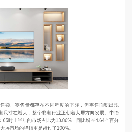
零售额、零售量都存在不同程度的下降，但零售面积出现
台彩电尺寸在增大，整个彩电行业正朝着大屏方向发展。中怡
5吋上半年的市场占比为13.86%，同比增长4.64个百分
算力不是最贵的？谷歌首席科学家：把数据“搬来搬去”才是烧钱大头
对话AI创作者 vivo X Fold系列深度绑定AI长赛道
大屏市场的增幅更是超过了100%。
7.24K
访谈
2 月前
1.26W