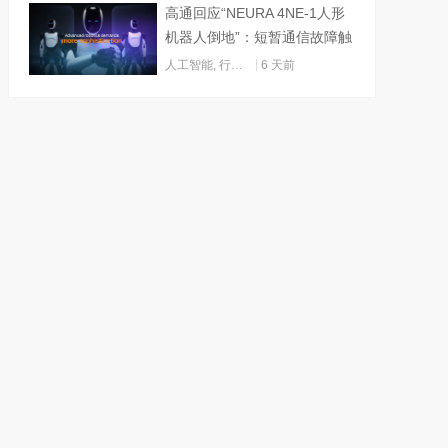
高通回应“NEURA 4NE-1人形
机器人倒地”：短暂通信故障触
发关机
人工智能
,
行业动态
6 天前