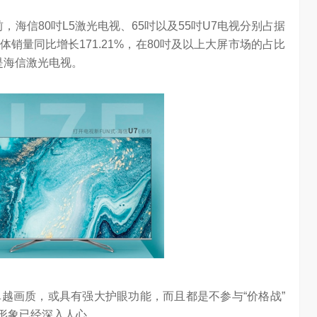
chool 2026
2026年，AI Agent正在完成从“问答工具”到“任务助手”的重要
前，海信80吋L5激光电视、65吋以及55吋U7电视分别占据
进化。当技术实现从“能听会给答案”…
销量同比增长171.21%，在80吋及以上大屏市场的占比
台是海信激光电视。
越画质，或具有强大护眼功能，而且都是不参与“价格战”
的形象已经深入人心。