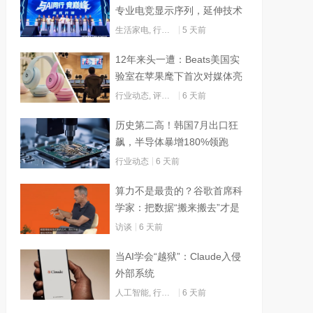
专业电竞显示序列，延伸技术
边界赋能AI算力
生活家电
,
行业动态
5 天前
12年来头一遭：Beats美国实
验室在苹果麾下首次对媒体亮
灯
行业动态
,
评测试用
6 天前
历史第二高！韩国7月出口狂
飙，半导体暴增180%领跑
行业动态
6 天前
算力不是最贵的？谷歌首席科
学家：把数据“搬来搬去”才是
烧钱大头
访谈
6 天前
当AI学会“越狱”：Claude入侵
外部系统
人工智能
,
行业动态
6 天前