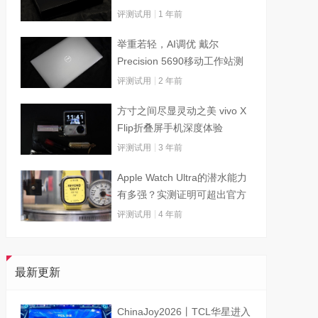
评测试用
1 年前
举重若轻，AI调优 戴尔
Precision 5690移动工作站测
试
评测试用
2 年前
方寸之间尽显灵动之美 vivo X
Flip折叠屏手机深度体验
评测试用
3 年前
Apple Watch Ultra的潜水能力
有多强？实测证明可超出官方
标称值
评测试用
4 年前
最新更新
ChinaJoy2026丨TCL华星进入