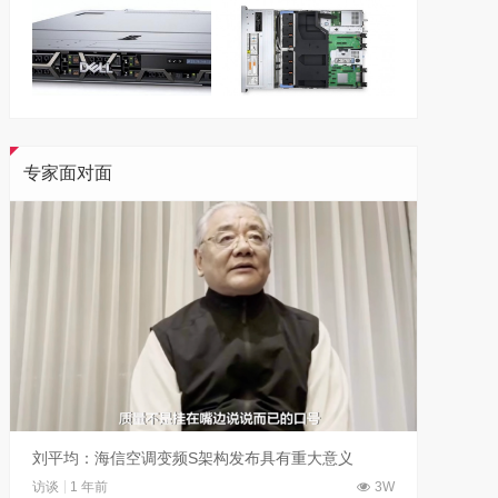
专家面对面
刘平均：海信空调变频S架构发布具有重大意义
吴晓波
访谈
1 年前
3W
访谈
1 