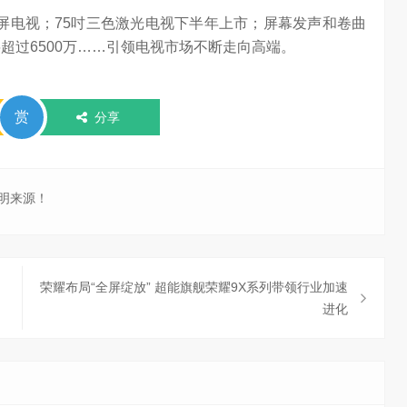
屏电视；75吋三色激光电视下半年上市；屏幕发声和卷曲
超过6500万……引领电视市场不断走向高端。
赏
分享
明来源！
荣耀布局“全屏绽放” 超能旗舰荣耀9X系列带领行业加速
进化