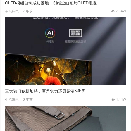
OLED模组自制成功落地，创维全面布局OLED电视
7 年前
7.84W
生活家电
三大独门秘籍加持，夏普实力还原超清“视”界
6 年前
4.44W
生活家电