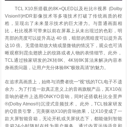
TCL X10所搭载的8K+QLED以及杜比®视界 (Dolby
Vision®)HDR影像技术等多项技术打破了传统画质的桎
梏，呈现出了未来显示技术的巨大潜力。与普通画面相
比，杜比视界可带来以前在屏幕上从未出现过的色彩，明
亮部的亮度可以提升高达 40 倍，暗部的黑暗度可以提升高
达10 倍。无需借助放大镜或显微镜的情况下，观众也可清
晰观察到昆虫翅膀上的纹路或者人物的表情细节。此外，
TCL通过独家研发的2K转8K、4K转8K算法来解决内容本
身画质问题，让用户充分体验8K“极致高清”的魅力。
在追求高画质上，始终与消费者统一“视“线的TCL电子不遗
余力，为了打造一款真正意义上的音画旗舰产品，其X10在
音响的硬件上选用ONKYO音响，同时还搭载杜比全景声
®(Dolby Atmos®)沉浸式音频技术 。此外，TCL独家研发
的Q音质引擎，完美驱动X10的音响效果，让X10变成了一
款大屏智能音箱，无论开机或关屏状态下，都能做到智能
音箱24小时随时在线为用户服务。通过内置远场语音和