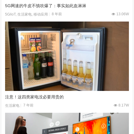
5G网速的牛皮不慎吹爆了：事实如此血淋淋
8 年前
13.06W
5G/ioT
,
生活家电
,
移动应用
注意！这四类家电没必要用贵的
7 年前
8.17W
生活家电