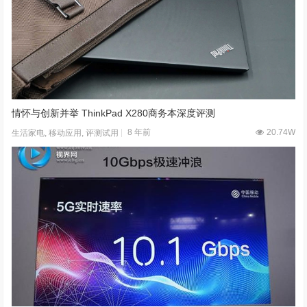
情怀与创新并举 ThinkPad X280商务本深度评测
8 年前
20.74W
生活家电
,
移动应用
,
评测试用