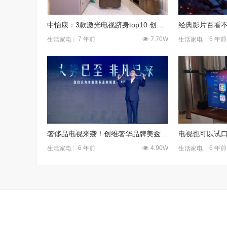
中怡康：3款激光电视跻身top10 创造纪录
7 年前
7.70W
6 年前
生活家电
生活家电
奢侈品电视来袭！创维奢华品牌美兹黑标全球首发
6 年前
4.90W
6 年前
生活家电
生活家电