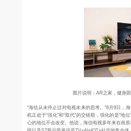
图片说明：AR之家，健身
“海信从未停止过对电视未来的思考。”8月9日
机正处于“强化”和“取代”的交错期，强化的是“地
ld系列深度绑定AI长赛道
刘平均：海信空调变频S架构发布具有重
心的地位不会改变。他说，海信电视多年来在画质和应
1.25W
访谈
1 年前
统以及S7新品简单说是TV+AI+IOT+社交的集合体