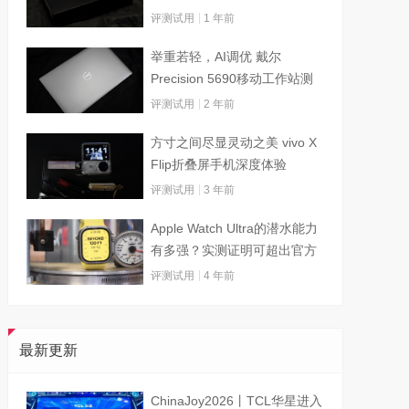
评测试用
1 年前
举重若轻，AI调优 戴尔
Precision 5690移动工作站测
试
评测试用
2 年前
方寸之间尽显灵动之美 vivo X
Flip折叠屏手机深度体验
评测试用
3 年前
Apple Watch Ultra的潜水能力
有多强？实测证明可超出官方
标称值
评测试用
4 年前
最新更新
ChinaJoy2026丨TCL华星进入