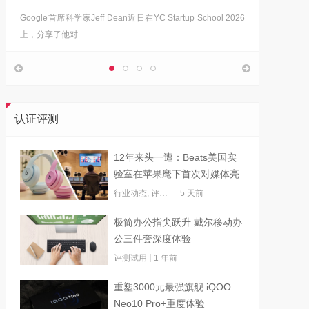
Google首席科学家Jeff Dean近日在YC Startup School 2026
上，分享了他对…
认证评测
12年来头一遭：Beats美国实
验室在苹果麾下首次对媒体亮
灯
行业动态
,
评测试用
5 天前
极简办公指尖跃升 戴尔移动办
公三件套深度体验
评测试用
1 年前
重塑3000元最强旗舰 iQOO
Neo10 Pro+重度体验