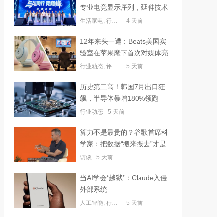
专业电竞显示序列，延伸技术
边界赋能AI算力
生活家电
,
行业动态
4 天前
12年来头一遭：Beats美国实
验室在苹果麾下首次对媒体亮
灯
行业动态
,
评测试用
5 天前
历史第二高！韩国7月出口狂
飙，半导体暴增180%领跑
行业动态
5 天前
算力不是最贵的？谷歌首席科
学家：把数据“搬来搬去”才是
烧钱大头
访谈
5 天前
当AI学会“越狱”：Claude入侵
外部系统
人工智能
,
行业动态
5 天前