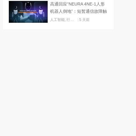
高通回应“NEURA 4NE-1人形
机器人倒地”：短暂通信故障触
发关机
人工智能
,
行业动态
5 天前