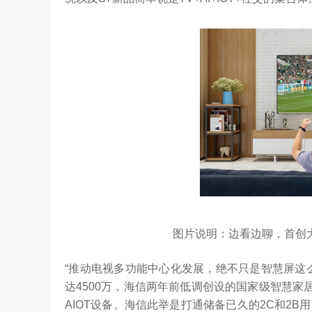
从“问答工具”到“任务助手”的重要
6月12日，在海信举办的 “中国变频 信芯保障”
案”…
架构技术发布会上，原国家质检总局副局长、中
图片说明：边看边聊，首创
“推动电视多功能中心化发展，绝不只是智慧屏这
达4500万，海信两年前低调创设的国家级智慧家
AIOT设备。海信此举是打通储备已久的2C和2