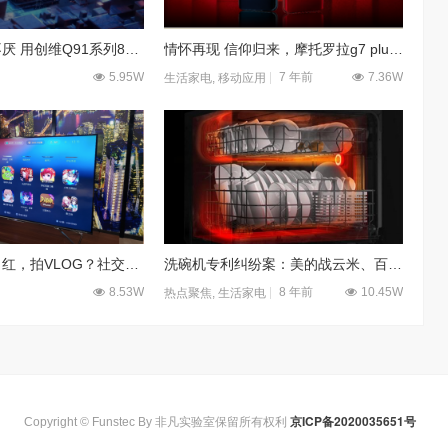
经典影片百看不厌 用创维Q91系列8K电视看才过瘾
情怀再现 信仰归来，摩托罗拉g7 plus 新品上市！
5.95W
7 年前
7.36W
生活家电
,
移动应用
电视也可以试口红，拍VLOG？社交电视刷新你对电视的认知
洗碗机专利纠纷案：美的战云米、百斯特局势渐朗
8.53W
8 年前
10.45W
热点聚焦
,
生活家电
京ICP备2020035651号
Copyright © Funstec By 非凡实验室保留所有权利