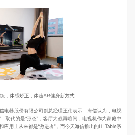
跟练，体感矫正，体验AR健身新方式
，海信电器股份有限公司副总经理王伟表示，海信认为，电视
位”，取代的是“形态”，客厅大战再喧闹，电视机作为家庭中
大意义
吴晓波点赞海信变频技术：是真正的科技普惠大众
用上从来都是“激进者”，而今天海信推出的Hi Table系
3W
访谈
1 年前
3.23W
。