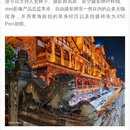
游节目主持人史林子、摄影师高原、星空摄影师叶梓颐、
vivo影像产品总监李卓、自由摄影师安一然在内的众多大咖
现身，并用青海旅拍的亲身经历以及拍摄样张为X50
Pro+助阵。