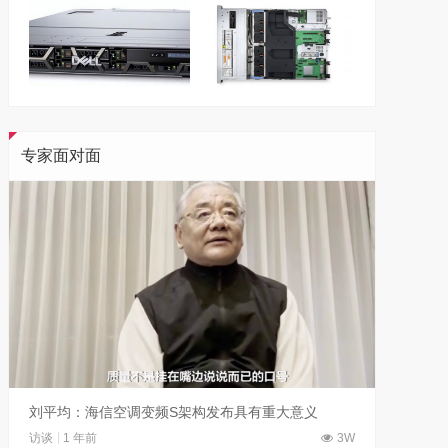
专家面对面
刘平均：海信空调变频S架构发布具有重大意义
吴晓波
访谈
1 年前
3W
访谈
1 