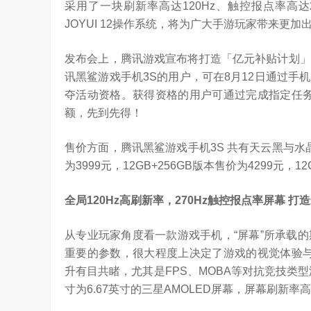
采用了一块刷新率高达120Hz、触控报点率高达
JOYUI 12操作系统，将为广大手游玩家带来更
发布会上，腾讯游戏宣布将打造「亿元补贴计划」
讯黑鲨游戏手机3S的用户，可在8月12日通过
夺活动资格。获得资格的用户可通过完成指定任务获
额，先到先得！
售价方面，腾讯黑鲨游戏手机3S 共有天云黑与水晶
为3999元，12GB+256GB版本售价为4299元，1
全局
120Hz
高刷新率，
270Hz
触控报点率屏幕
打造
从专业玩家角度看一款游戏手机，“屏幕”所承载
重要的参数，很大程度上决定了游戏的视觉体验与
升有目共睹，尤其是FPS、MOBA等对抗竞技类
是真正的科技普惠大众
寸为6.67英寸的三星AMOLED屏幕，屏幕刷新率高
3.24W
访谈
5 天前