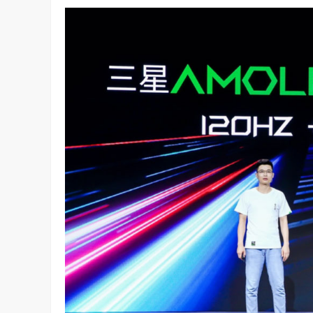
坚持，体现了海信在变频技术上
Google首席科学家Jeff Dean近日在YC Startup S
信将凭借这‘三心’…
上，分享了他对…