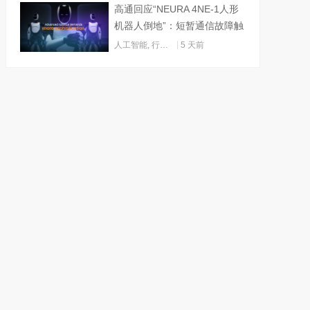
高通回应“NEURA 4NE-1人形
机器人倒地”：短暂通信故障触
发关机
人工智能
,
行业动态
5 天前