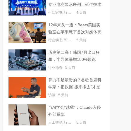
专业电竞显示序列，延伸技术
边界赋能AI算力
生活家电
,
行业动态
4 天前
12年来头一遭：Beats美国实
验室在苹果麾下首次对媒体亮
灯
行业动态
,
评测试用
5 天前
历史第二高！韩国7月出口狂
飙，半导体暴增180%领跑
行业动态
5 天前
算力不是最贵的？谷歌首席科
学家：把数据“搬来搬去”才是
烧钱大头
访谈
5 天前
当AI学会“越狱”：Claude入侵
外部系统
人工智能
,
行业动态
5 天前