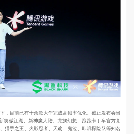
下，目前已有十余款大作完成高帧率优化。截止发布会当
、新笑傲江湖、新神魔大陆、龙族幻想、跑跑卡丁车官方竞
、猎手之王、火影忍者、天谕、鬼泣、咔叽探险队等知名