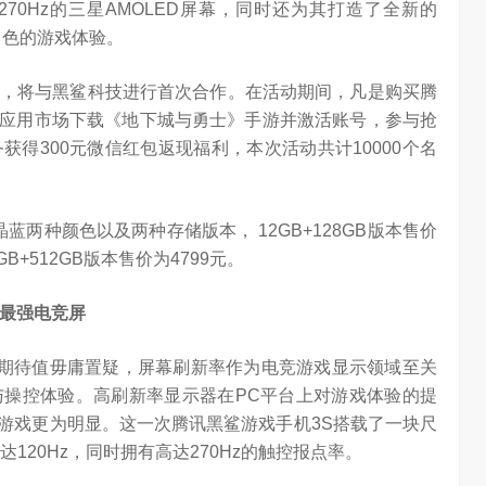
270Hz的三星AMOLED屏幕，同时还为其打造了全新的
加出色的游戏体验。
，将与黑鲨科技进行首次合作。在活动期间，凡是购买腾
手机应用市场下载《地下城与勇士》手游并激活账号，参与抢
得300元微信红包返现福利，本次活动共计10000个名
蓝两种颜色以及两种存储版本， 12GB+128GB版本售价
2GB+512GB版本售价为4799元。
最强电竞屏
的期待值毋庸置疑，屏幕刷新率作为电竞游戏显示领域至关
操控体验。高刷新率显示器在PC平台上对游戏体验的提
型游戏更为明显。这一次腾讯黑鲨游戏手机3S搭载了一块尺
算力不是最贵的？谷歌首席科学家：把数据“搬来搬去”才是烧钱大头
对话AI创作者 vivo X Fold系列深度绑定AI长赛道
达120Hz，同时拥有高达270Hz的触控报点率。
7.22K
访谈
2 月前
1.25W