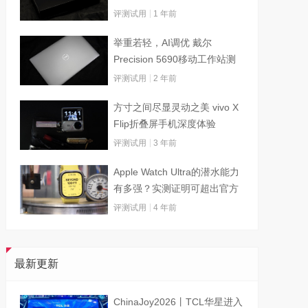
评测试用
1 年前
举重若轻，AI调优 戴尔
Precision 5690移动工作站测
试
评测试用
2 年前
方寸之间尽显灵动之美 vivo X
Flip折叠屏手机深度体验
评测试用
3 年前
Apple Watch Ultra的潜水能力
有多强？实测证明可超出官方
标称值
评测试用
4 年前
最新更新
ChinaJoy2026丨TCL华星进入