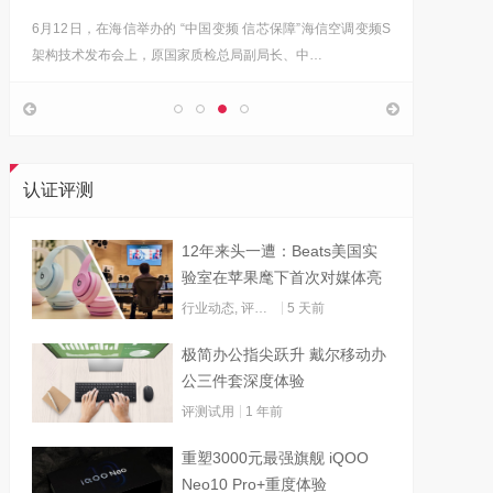
6月12日，在海信举办的 “中国变频 信芯保障”海信空调变频S
“海信在
架构技术发布会上，原国家质检总局副局长、中…
的决心，
认证评测
12年来头一遭：Beats美国实
验室在苹果麾下首次对媒体亮
灯
行业动态
,
评测试用
5 天前
极简办公指尖跃升 戴尔移动办
公三件套深度体验
评测试用
1 年前
重塑3000元最强旗舰 iQOO
Neo10 Pro+重度体验