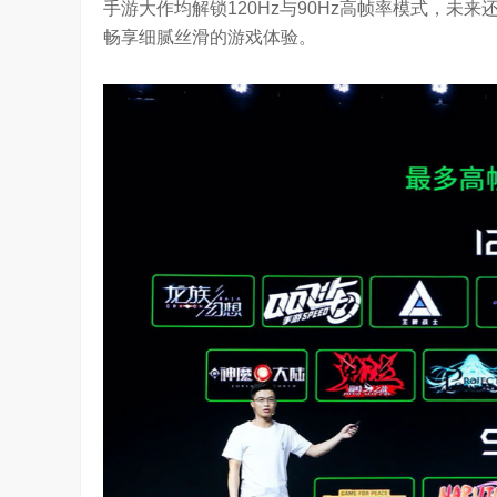
手游大作均解锁120Hz与90Hz高帧率模式，
畅享细腻丝滑的游戏体验。