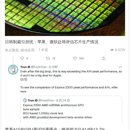
日韩制裁引担忧：苹果、微软赴韩评估芯片生产情况
7 年前
8.42W
热点聚焦
,
移动应用
苹果A15的GPU测试结果曝光：峰值能力比A14快13.7%