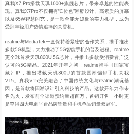
真我X7 Pro搭载天玑1000+旗舰芯片，带来卓越的性能表
现。真我X7Pro不仅拥有“C位色”潮酷设计、高素质的屏幕
以及65W智慧闪充，是一款全能无短板的实力机型，成为
受到年轻用户热情追捧的真香机。
realme与MediaTek一直保持着紧密的合作关系，携手推出
多款5G机型，大力推动了5G智能手机的普及进程。realme
更全球首发天玑800U 5G芯片，并推出多款受消费者广泛
认可的5G精品。2021年开年之初，realme携手《国家宝
藏》IP，推出搭载天玑800U的首款国潮锦鲤手机真我
V15。真我V15完美融合了中国传统文化与realme潮玩基
因，是首款将国潮设计引入科技的产品。这款开年力作未
售先火，发布前全渠道预约量超百万，首销开售一小时更
是夺得四大电商平台品牌销量和手机单品销量双冠军。