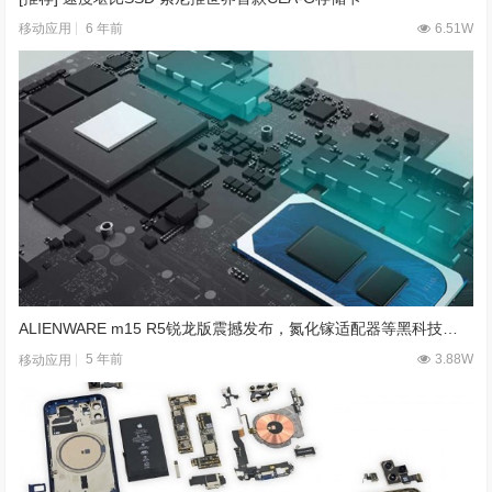
6 年前
6.51W
移动应用
ALIENWARE m15 R5锐龙版震撼发布，氮化镓适配器等黑科技悉数亮相
5 年前
3.88W
移动应用