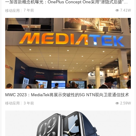
一加首款概念机曝光：OnePlus Concept One采用“潜隐式后摄”设计
7 年前
7.41W
移动应用
MWC 2023：MediaTek将展示突破性的5G NTN双向卫星通信技术
3 年前
2.59W
移动应用