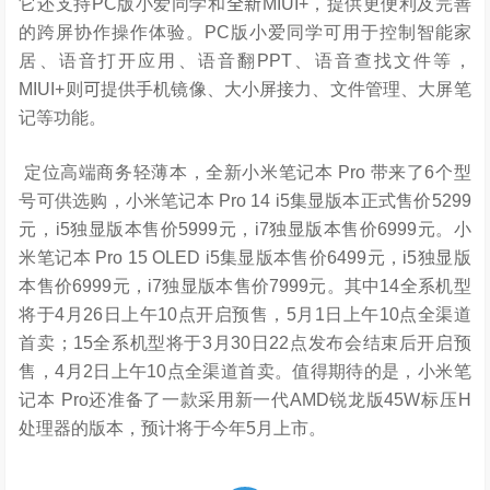
它还支持PC版小爱同学和
全新
MIUI+
，提供更便利及完善
的跨屏协作操作体验。
PC
版小爱同学可用于控制智能家
居、语音打开应用、语音翻PPT、语音查找文件等，
MIUI+
则
可
提供手机镜像、大小屏接力、文件管理、大屏笔
记等功能。
定位高端商务轻薄本，全新小米笔记本
Pro
带来了
6
个型
号可供选购，小米笔记本
Pro 14 i5
集显版本正式售价
5299
元，
i5
独显版本售价
5999
元，
i7
独显版本售价
6999
元。小
米笔记本
Pro
15 OLED i5
集显版本售价
6499
元，
i5
独显版
本售价
6999
元，
i7
独显版本售价
7999
元。其中
14
全系机型
将于
4
月
26
日上午
10
点开启预售，
5
月
1
日上午
10
点全渠道
首卖；
15
全系机型将于
3
月30日
22
点发布会结束后开启预
售，
4
月
2
日上午
10
点全渠道首卖。值得期待的是，小米笔
记本
Pro
还准备了一款采用新一代
AMD
锐龙版
45W
标压
H
处理器的版本，预计将于今年5月上市。