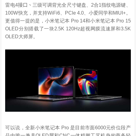
雷电4
接口、
三级可调背光全尺寸键盘、2合1指纹电源键、
100W快充，并支持
WiFi6
、PCle 4.0、小爱同学和MIUI+。
更值得一提的是，小米笔记本 Pro 14和小米笔记本 Pro 15
OLED分别搭载了一块2.5K 120Hz超视网膜流速屏
和
3.5K
OLED大师屏。
可以说，全新小米笔记本 Pro 是目前市面
6000
元价位段产
品中唯一兼具
OLED
屏
和CNC一体精雕工艺机身的商务轻