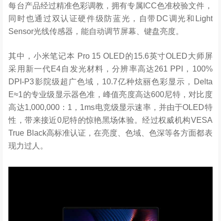
每台产品经过精准色彩调教，拥有专属ICC色准校验文件，
同时也通过双认证硬件级防蓝光，自带DC调光和Light
Sensor光线传感器，能自动调节屏幕、键盘亮度。
其中，小米笔记本
Pro 15 OLED
的15.6英寸OLED大师屏
采用新一代E4自发光材料，分辨率高达261 PPI，100%
DPI-P3影院级超广色域，10.7亿种炫丽色彩显示，Delta
E≈1的专业级显示器色准，峰值亮度高达600尼特，对比度
高达
1,000,000
：1，1ms电竞级显示速率，并由于OLED特
性，带来接近0尼特的惊艳黑场体验。经过权威机构VESA
True Black高标准认证，在亮度、色域、色深等各方面都表
现力过人。