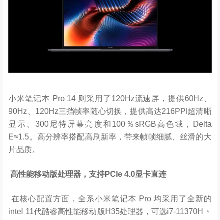
小米笔记本 Pro 14 则采用了120Hz流速屏，提供60Hz、
90Hz、120Hz三挡帧率随心切换，提供高达216PPI超清晰
显示、300尼特屏幕亮度和100％sRGB高色域，
Delta
E
≈1.5。高分辨率搭配高刷新率，带来帧帧细腻、丝滑的大
片品质。
高性能移动版处理器，支持PCle 4.0显卡直连
在核心配置方面，
全系小米笔记本
Pro
均采用了全新的
intel 11
代酷睿高性能移动版
H35
处理器，可选
i7-11370H
、