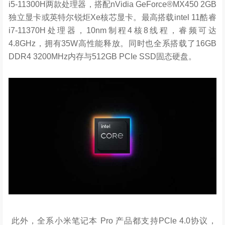
i5-11300H
两款处理器，搭配
nVidia GeForce
®MX450 2GB
独立显卡或英特尔锐炬Xe核芯显卡。最高搭载
intel 11
酷睿
i7-11370H
处理器，
10nm
制程
4
核
8
线程，睿频可达
4.8GHz
，拥有
35W
高性能释放。同时也全系搭载了
16GB
DDR4 3200MHz
内存与
512GB PCIe
SSD固态硬盘。
此外，全系小米笔记本
Pro
产品都支持PCle 4.0协议，