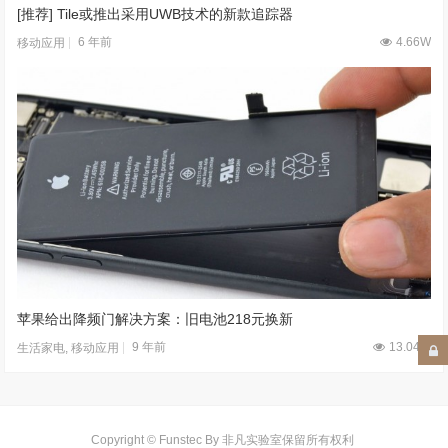
[推荐] Tile或推出采用UWB技术的新款追踪器
6 年前
4.66W
移动应用
苹果给出降频门解决方案：旧电池218元换新
9 年前
13.04W
生活家电
,
移动应用
Copyright © Funstec By 非凡实验室保留所有权利