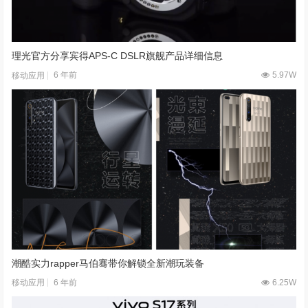
理光官方分享宾得APS-C DSLR旗舰产品详细信息
6 年前
5.97W
移动应用
潮酷实力rapper马伯骞带你解锁全新潮玩装备
6 年前
6.25W
移动应用