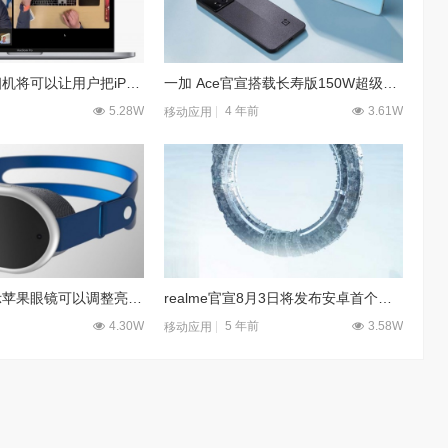
苹果连续互通相机将可以让用户把iPhone当作网络摄像头使用
一加 Ace官宣搭载长寿版150W超级闪充，充电快寿命长
5.28W
4 年前
3.61W
移动应用
新专利申请显示苹果眼镜可以调整亮度 让使用更舒适
realme官宣8月3日将发布安卓首个磁吸无线充电技术MagDart
4.30W
5 年前
3.58W
移动应用