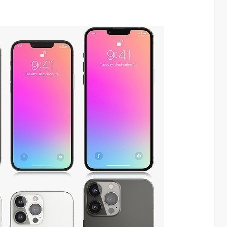
算力不是最贵的？谷歌首席科学家：把数据“搬来搬去”才是烧钱大头
对话AI创作者 vivo X Fold系列深度绑定AI长赛道
7.24K
访谈
2 月前
1.25W