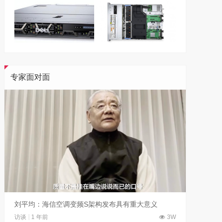
专家面对面
刘平均：海信空调变频S架构发布具有重大意义
吴晓波
访谈
1 年前
3W
访谈
1 