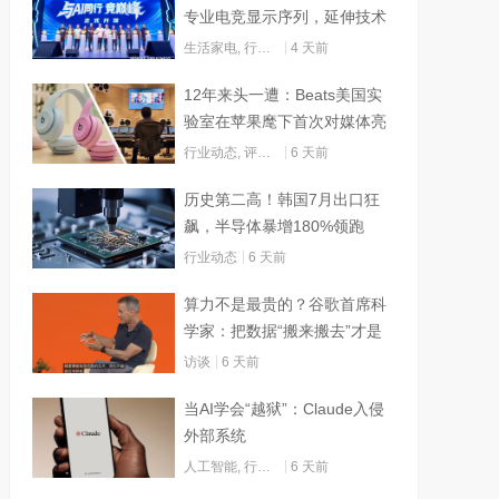
专业电竞显示序列，延伸技术
边界赋能AI算力
生活家电
,
行业动态
4 天前
12年来头一遭：Beats美国实
验室在苹果麾下首次对媒体亮
灯
行业动态
,
评测试用
6 天前
历史第二高！韩国7月出口狂
飙，半导体暴增180%领跑
行业动态
6 天前
算力不是最贵的？谷歌首席科
学家：把数据“搬来搬去”才是
烧钱大头
访谈
6 天前
当AI学会“越狱”：Claude入侵
外部系统
人工智能
,
行业动态
6 天前