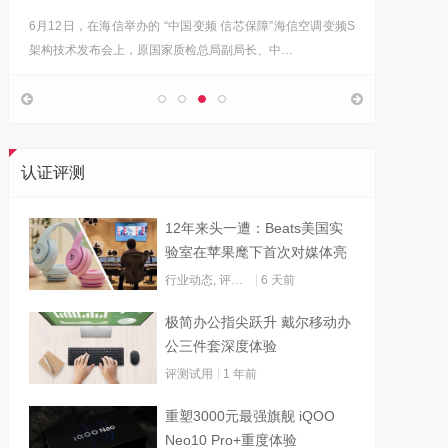
6月12日，在海信举办的 “中国变频 信芯保障”海信空调变频S
“海信在
架构技术发布会上，原国家质检总局副局长、中…
的决心，
认证评测
12年来头一遭：Beats美国实
验室在苹果麾下首次对媒体亮
灯
行业动态
,
评测试用
6 天前
极简办公指尖跃升 戴尔移动办
公三件套深度体验
评测试用
1 年前
重塑3000元最强旗舰 iQOO
Neo10 Pro+重度体验