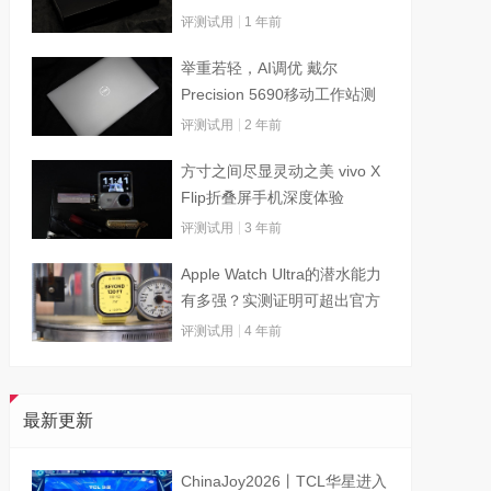
评测试用
1 年前
举重若轻，AI调优 戴尔
Precision 5690移动工作站测
试
评测试用
2 年前
方寸之间尽显灵动之美 vivo X
Flip折叠屏手机深度体验
评测试用
3 年前
Apple Watch Ultra的潜水能力
有多强？实测证明可超出官方
标称值
评测试用
4 年前
最新更新
ChinaJoy2026丨TCL华星进入