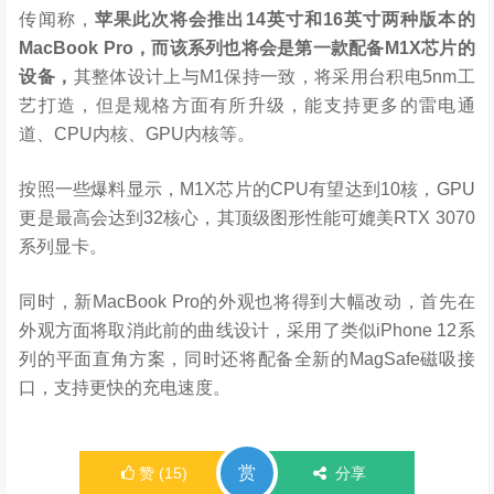
传闻称，
苹果此次将会推出14英寸和16英寸两种版本的
MacBook Pro，而该系列也将会是第一款配备M1X芯片的
设备，
其整体设计上与M1保持一致，将采用台积电5nm工
艺打造，但是规格方面有所升级，能支持更多的雷电通
道、CPU内核、GPU内核等。
按照一些爆料显示，M1X芯片的CPU有望达到10核，GPU
更是最高会达到32核心，其顶级图形性能可媲美RTX 3070
系列显卡。
同时，新MacBook Pro的外观也将得到大幅改动，首先在
外观方面将取消此前的曲线设计，采用了类似iPhone 12系
列的平面直角方案，同时还将配备全新的MagSafe磁吸接
口，支持更快的充电速度。
赏
赞
(
15
)
分享