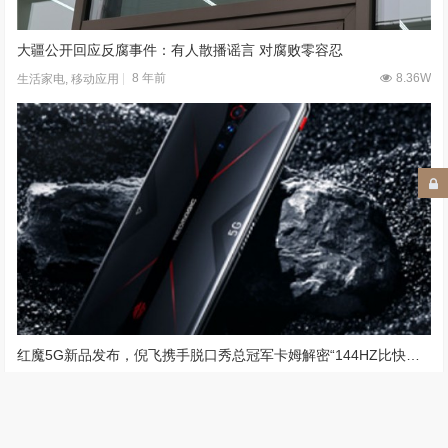
大疆公开回应反腐事件：有人散播谣言 对腐败零容忍
8 年前
8.36W
生活家电
,
移动应用
红魔5G新品发布，倪飞携手脱口秀总冠军卡姆解密“144HZ比快更快”
6 年前
6.38W
移动应用