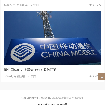
7 年前
6.79W
移动应用
,
行业动态
曝中国移动史上最大变动！紧随联通
7 年前
9.44W
5G/ioT
,
移动应用
Copyright © Funstec By 非凡实验室保留所有权利
京ICP备2020035651号