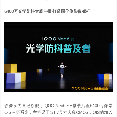
6400
万光学防抖大底主摄
打造同价位影像标杆
影像实力直逼旗舰，iQOO Neo6 SE搭载后置6400万像素
OIS三摄系统，主摄采用1/1.7英寸大底CMOS，OIS的加入