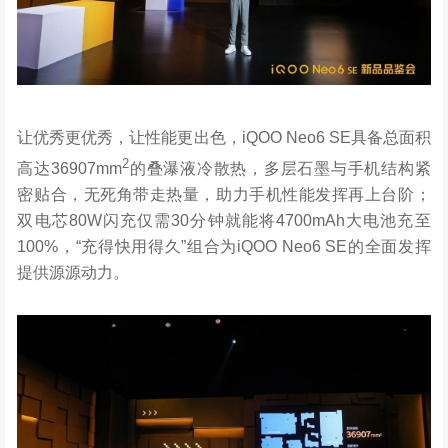
让优秀更优秀，让性能更出色，iQOO Neo6 SE具备总面积
2
高达36907mm
的叠瀑液冷散热，多层石墨与手机结构紧
密贴合，无死角带走热量，助力手机性能发挥再上台阶；
双电芯80W闪充仅需30分钟就能将4700mAh大电池充至
100%，“充得快用得久”组合为iQOO Neo6 SE的全面发挥
提供源源动力。