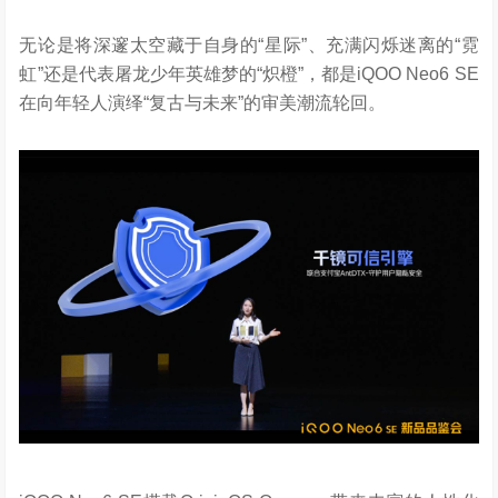
无论是将深邃太空藏于自身的“星际”、充满闪烁迷离的“霓
虹”还是代表屠龙少年英雄梦的“炽橙”，都是iQOO Neo6 SE
在向年轻人演绎“复古与未来”的审美潮流轮回。