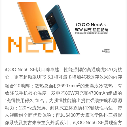
iQOO Neo6 SE以口碑卓越、性能强悍的高通骁龙870为核
心，更有超频版UFS 3.1和可最多增加4GB运存效果的内存
2
融合2.0助阵；散热总面积36907mm
的叠瀑液冷散热，有
效降低手机核心温度；双电芯80W闪充和4700mAh组成的
“充得快用得久”组合，为强悍性能输出提供强劲护航和源源
动力；120Hz流光屏、封闭式立体双扬和X轴线性马达，带
来视听触全面优质体验；配以6400万大底光学防抖三摄影
像系统及复古未来主义外观设计，iQOO Neo6 SE展现全方