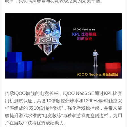
调节，实现高刷屏幕与功耗表现之间的完美平衡。
传承iQOO旗舰的电竞长板，iQOO Neo6 SE通过KPL比赛
用机测试认证，具备10倍触控分辨率和1200Hz瞬时触控采
样率组成的“双10倍触控微操”，强化游戏操控感，并带来能
够提升游戏水准的“电竞教练”与独家游戏魔盒侧边栏，为用
户在游戏中获得优秀成绩助力。