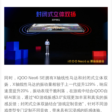
同时，iQOO Neo6 SE拥有X轴线性马达和封闭式立体双
扬，X轴线性马达的振动量相较于上一代提升129%，响应
速度提升20%，振动表现干脆利落，在游戏中结合iQOO自
研AI算法，通过“4D游戏振感3.0”实现更加丰富和真实的振
感反馈；封闭式立体双扬结合“游戏定制音效”，针对不同游
戏类型专门定制不同音效，带来具有沉浸感的听感体验。