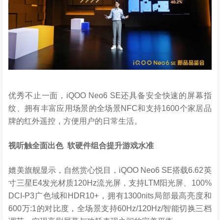
优秀不止一面，iQOO Neo6 SE还具备安全快速的屏幕指
纹、拥有丰富应用场景的全场景NFC和支持1600个家居品
牌的红外遥控，方便用户的日常生活。
视听触全面出色
软硬件组合提升游戏水准
媲美旗舰显示，自然赏心悦目，iQOO Neo6 SE搭载6.62英
寸三星E4发光材质120Hz流光屏，支持LTM阳光屏、100%
DCI-P3广色域和HDR10+，拥有1300nits局部最高亮度和
600万:1的对比度，全场景支持60Hz/120Hz/智能切换三档