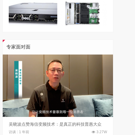
专家面对面
吴晓波点赞海信变频技术：是真正的科技普惠大众
访谈
1 年前
3.27W
访谈
1 