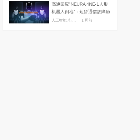
高通回应“NEURA 4NE-1人形
机器人倒地”：短暂通信故障触
发关机
人工智能
,
行业动态
1 周前