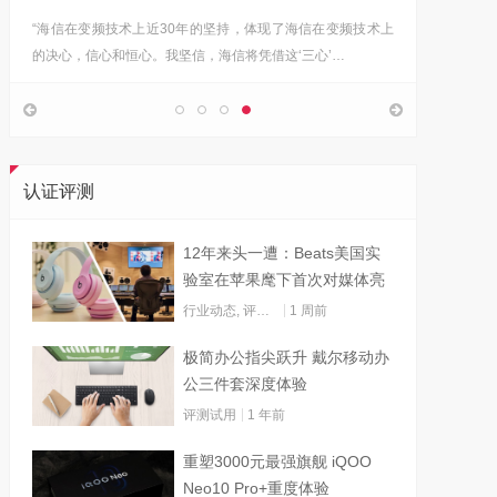
“海信在变频技术上近30年的坚持，体现了海信在变频技术上
Google首
的决心，信心和恒心。我坚信，海信将凭借这‘三心’…
上，分享
认证评测
12年来头一遭：Beats美国实
验室在苹果麾下首次对媒体亮
灯
行业动态
,
评测试用
1 周前
极简办公指尖跃升 戴尔移动办
公三件套深度体验
评测试用
1 年前
重塑3000元最强旗舰 iQOO
Neo10 Pro+重度体验