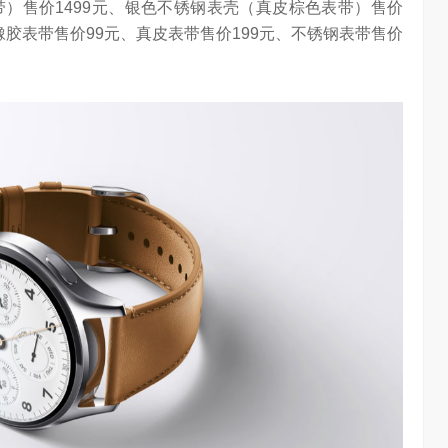
表带）售价1499元、银色不锈钢表壳（真皮棕色表带）售价
任务助手”的重要
6月12日，在海信举办的 “中国变频 信芯保障”海信空调变频S
o氟橡胶表带售价99元、真皮表带售价199元、不锈钢表带售价
架构技术发布会上，原国家质检总局副局长、中…