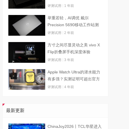
评测试用
1 年前
举重若轻，AI调优 戴尔
Precision 5690移动工作站测
试
评测试用
2 年前
方寸之间尽显灵动之美 vivo X
Flip折叠屏手机深度体验
评测试用
3 年前
Apple Watch Ultra的潜水能力
有多强？实测证明可超出官方
标称值
评测试用
4 年前
最新更新
ChinaJoy2026丨TCL华星进入