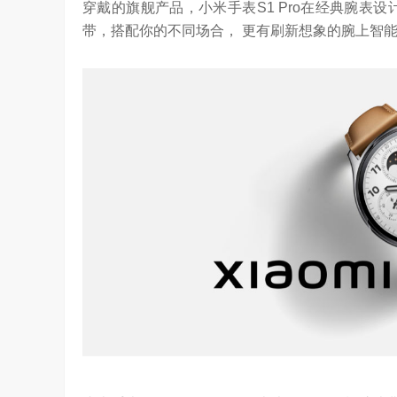
穿戴的旗舰产品，小米手表S1 Pro在经典腕表
带，搭配你的不同场合， 更有刷新想象的腕上智
算力不是最贵的？谷歌首席科学家：把数据“搬来搬去”才是烧钱大头
对话AI创作者 vivo X Fold系列深度绑定
7.74K
访谈
2 月前