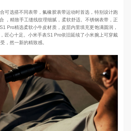
同场合可选搭不同表带，氟橡胶表带运动时首选，特别设计跑
合 ，精致手工缝线纹理细腻，柔软舒适。不锈钢表带，正
1 Pro精选柔软小牛皮材质，皮层内里填充更饱满圆润，
匠心十足。小米手表S1 Pro依旧延续了小米腕上可穿戴
享受，然一新的精致感。