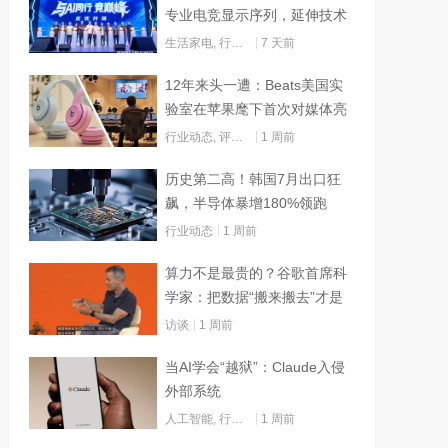
专业电竞显示序列，延伸技术
边界赋能AI算力
生活家电
,
行业动态
7 天前
12年来头一遭：Beats美国实
验室在苹果麾下首次对媒体亮
灯
行业动态
,
评测试用
1 周前
历史第二高！韩国7月出口狂
飙，半导体暴增180%领跑
行业动态
1 周前
算力不是最贵的？谷歌首席科
学家：把数据“搬来搬去”才是
烧钱大头
访谈
1 周前
当AI学会“越狱”：Claude入侵
外部系统
人工智能
,
行业动态
1 周前