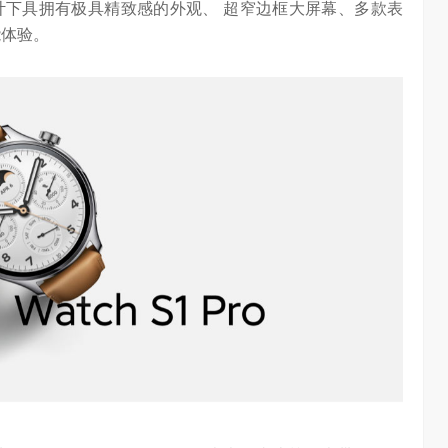
设计下具拥有极具精致感的外观、 超窄边框大屏幕、多款表
能体验。
AI长赛道
刘平均：海信空调变频S架构发布具有重大意义
1.29W
访谈
1 年前
3.02W