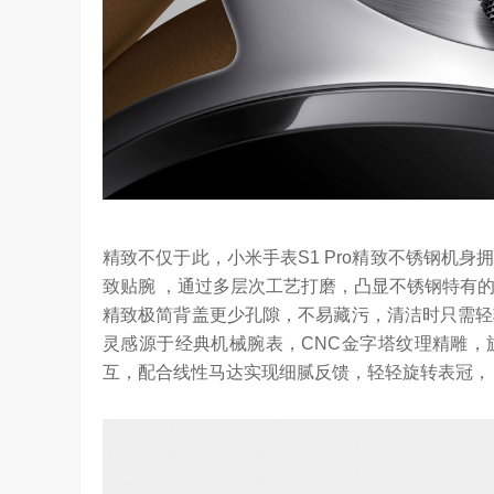
精致不仅于此，小米手表S1 Pro精致不锈钢机
致贴腕 ，通过多层次工艺打磨，凸显不锈钢特有的
精致极简背盖更少孔隙，不易藏污，清洁时只需轻轻
灵感源于经典机械腕表，CNC金字塔纹理精雕，
互，配合线性马达实现细腻反馈，轻轻旋转表冠，