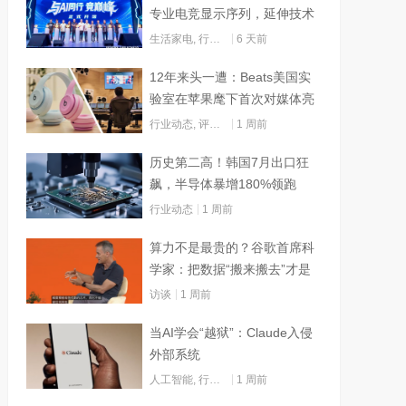
专业电竞显示序列，延伸技术
边界赋能AI算力
生活家电
,
行业动态
6 天前
12年来头一遭：Beats美国实
验室在苹果麾下首次对媒体亮
灯
行业动态
,
评测试用
1 周前
历史第二高！韩国7月出口狂
飙，半导体暴增180%领跑
行业动态
1 周前
算力不是最贵的？谷歌首席科
学家：把数据“搬来搬去”才是
烧钱大头
访谈
1 周前
当AI学会“越狱”：Claude入侵
外部系统
人工智能
,
行业动态
1 周前