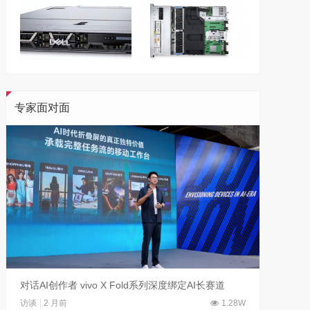
专家面对面
对话AI创作者 vivo X Fold系列深度绑定AI长赛道
刘平均
访谈
2 月前
1.28W
访谈
1 