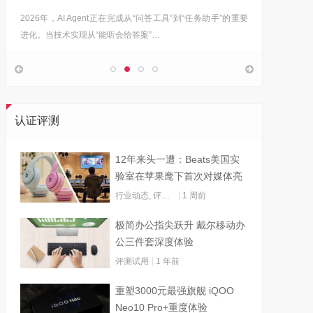
2026年，AI Agent正在完成从“问答工具”到“任务助手”的重要
6月12日
进化。当技术实现从“能听会给答案”…
架构技术
认证评测
12年来头一遭：Beats美国实
验室在苹果麾下首次对媒体亮
灯
行业动态
,
评测试用
1 周前
极简办公指尖跃升 戴尔移动办
公三件套深度体验
评测试用
1 年前
重塑3000元最强旗舰 iQOO
Neo10 Pro+重度体验