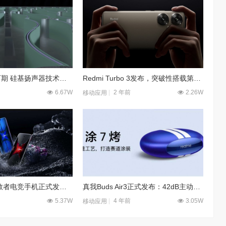
无线耳机未来可期 硅基扬声器技术将推向市场
Redmi Turbo 3发布，突破性搭载第三代骁龙8s，掀起旗舰性能旋风
6.67W
2 年前
2.26W
移动应用
3499元起！拯救者电竞手机正式发布, 游戏体验决不妥协
真我Buds Air3正式发布：42dB主动降噪，首销349元
5.37W
4 年前
3.05W
移动应用