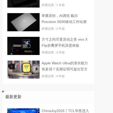
评测试用
1 年前
举重若轻，AI调优 戴尔
Precision 5690移动工作站测
试
评测试用
2 年前
方寸之间尽显灵动之美 vivo X
Flip折叠屏手机深度体验
评测试用
3 年前
Apple Watch Ultra的潜水能力
有多强？实测证明可超出官方
标称值
评测试用
4 年前
最新更新
ChinaJoy2026丨TCL华星进入