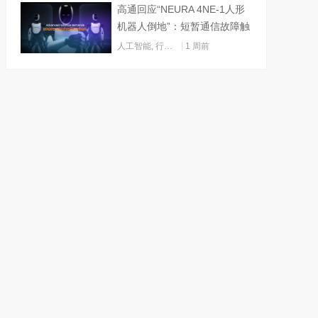
高通回应“NEURA 4NE-1人形
机器人倒地”：短暂通信故障触
发关机
人工智能
,
行业动态
1 周前