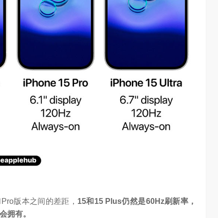
信在变频技术上
Google首席科学家Jeff Dean近日在YC Startup School 2026
心’…
上，分享了他对…
5和Pro版本之间的差距，
15和15 Plus仍然是60Hz刷新率，
本才会拥有。