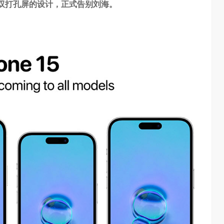
全部采用双打孔屏的设计，正式告别刘海。
普惠大众
算力不是最贵的？谷歌首席科学家：把数据“搬来搬去”才是烧钱大头
3.26W
访谈
1 周前
7.59K