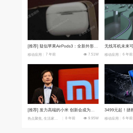
[推荐] 疑似苹果AirPods3：全新外形 支持防水和主动降噪
7 年前
7.51W
6 年前
移动应用
移动应用
[推荐] 发力高端的小米 创新会成为它的主要方向吗?
8 年前
9.95W
6 年前
热点聚焦
,
生活家电
,
移动应用
移动应用