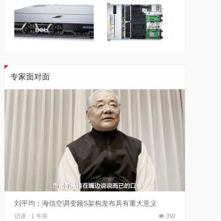
专家面对面
刘平均：海信空调变频S架构发布具有重大意义
吴晓波
访谈
1 年前
3W
访谈
1 