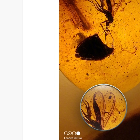
坚持，体现了海信在变频技术上
Google首席科学家Jeff Dean近日在YC Startup S
信将凭借这‘三心’…
上，分享了他对…