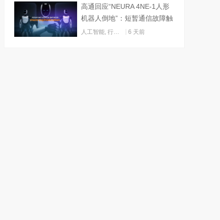
高通回应“NEURA 4NE-1人形
机器人倒地”：短暂通信故障触
发关机
人工智能
,
行业动态
6 天前