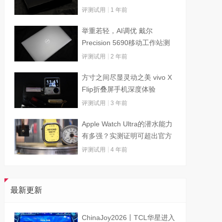
评测试用
1 年前
举重若轻，AI调优 戴尔
Precision 5690移动工作站测
试
评测试用
2 年前
方寸之间尽显灵动之美 vivo X
Flip折叠屏手机深度体验
评测试用
3 年前
Apple Watch Ultra的潜水能力
有多强？实测证明可超出官方
标称值
评测试用
4 年前
最新更新
ChinaJoy2026丨TCL华星进入