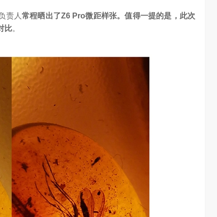
负责人
常程晒出了Z6 Pro微距样张。值得一提的是，此次
对比
。
算力不是最贵的？谷歌首席科学家：把数据“搬来搬去”才是烧钱大头
对话AI创作者 vivo X Fold系列深度绑定AI长赛道
7.28K
访谈
2 月前
1.26W