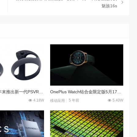
魅族16s
索尼或于2022年末推出新一代PSVR装置 预计采用三星OLED面板
OnePlus Watch钴合金限定版5月17日10点品质开售，售价1599元
4.18W
5 年前
5.40W
移动应用