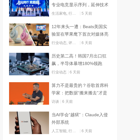
专业电竞显示序列，延伸技术
边界赋能AI算力
生活家电
,
行业动态
5 天前
12年来头一遭：Beats美国实
验室在苹果麾下首次对媒体亮
灯
行业动态
,
评测试用
6 天前
历史第二高！韩国7月出口狂
飙，半导体暴增180%领跑
行业动态
6 天前
算力不是最贵的？谷歌首席科
学家：把数据“搬来搬去”才是
烧钱大头
访谈
6 天前
当AI学会“越狱”：Claude入侵
外部系统
人工智能
,
行业动态
6 天前