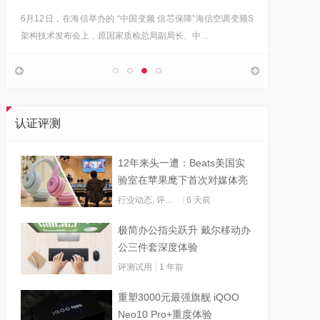
6月12日，在海信举办的 “中国变频 信芯保障”海信空调变频S
“海信在
架构技术发布会上，原国家质检总局副局长、中…
的决心，
认证评测
12年来头一遭：Beats美国实
验室在苹果麾下首次对媒体亮
灯
行业动态
,
评测试用
6 天前
极简办公指尖跃升 戴尔移动办
公三件套深度体验
评测试用
1 年前
重塑3000元最强旗舰 iQOO
Neo10 Pro+重度体验