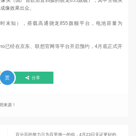
枚摄像头（国产首款后置四摄的骁龙855旗舰），其中主镜头
，成像效果出众。
暂时未知），搭载高通骁龙855旗舰平台，电池容量为
 Pro已经在京东、联想官网等平台开启预约，4月底正式开
赏
分享
明来源！
百分百的努力只为百里挑一的你，4月23日见证更好的