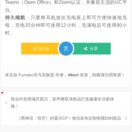
Teams（Open Office）和Zoom认证，并兼容主流的UC平
台。
持久续航
：只要将耳机放在充电座上即可方便快速地充
电，充电15分钟即可使用12小时，充满电后可使用80小
时。
赏
赞
(
9
)
分享
本文由 Funstec非凡实验室 作者：
Albert
发表，转载请注明来源！
联合抖音商城开新日，容声携双净新品打造健康生活新体
验！
《黑神话：悟空》的显示CP！海信发布定制电视E8N新品