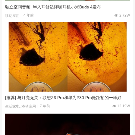
独立空间音频 半入耳舒适降噪耳机小米Buds 4发布
4 年前
2.72W
移动应用
[推荐] 与月亮无关：联想Z6 Pro和华为P30 Pro微距拍的一样好
7 年前
12.19W
生活家电
,
移动应用