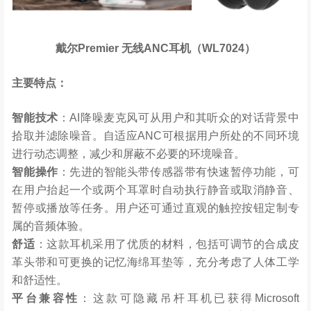
戴尔
Premier
无线
ANC
耳机（
WL7024
）
主要特点：
智能技术
：AI降噪麦克风可从用户和其听众的对话背景中
拾取并滤除噪音。自适应ANC可根据用户所处的不同环境
进行动态调整，减少和屏蔽不必要的环境噪音。
智能操作
：先进的智能头带传感器带有快速暂停功能，可
在用户抬起一个或两个耳罩时自动执行静音或取消静音、
暂停或播放等任务。用户还可通过直观的触控按钮定制专
属的音频体验。
舒适
：这款耳机采用了优质的材料，包括可调节的合成皮
革头带和可更换的记忆海绵耳垫等，充分考虑了人体工学
和舒适性。
平台兼容性
：这款可隐藏吊杆耳机已获得Microsoft