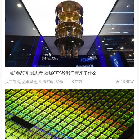
一桩“惨案”引发思考 这届CES给我们带来了什么
8 年前
13.40W
人工智能
,
热点聚焦
,
生活家电
,
移动应用