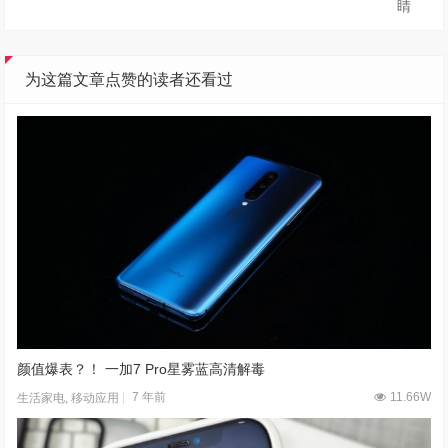
睛
为这篇文章点赞的读者还看过
颜值爆表？！ 一加7 Pro星雾蓝高清解毒
7 年前
11.66W
生活家电
,
移动应用