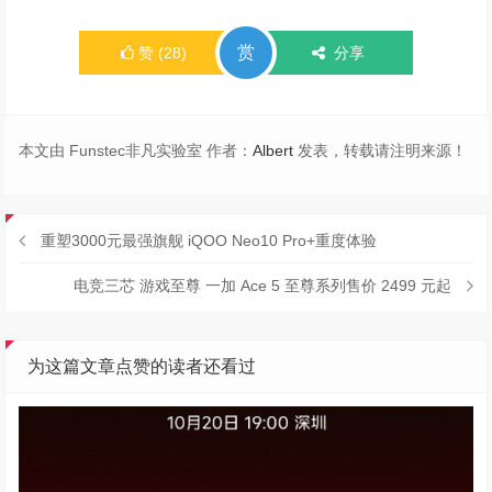
同时以跨端转译、红魔姬AI等创新突破行业边界。红魔10S
Pro系列不仅是对“性能过剩”质疑的回应，更是以技术积累
证明：电竞手机的终极形态，从来不是参数的堆砌，而是
以玩家为中心，融合硬件、软件、生态的全维度体验革
命。当手机能畅玩PC 3A大作，当AI助手成为战场指挥
官，当设备边界被彻底打破，红魔用七年时间，为行业交
出了一份“重塑移动电竞体验”的答卷。
赏
赞
(
28
)
分享
本文由 Funstec非凡实验室 作者：
Albert
发表，转载请注明来源！
重塑3000元最强旗舰 iQOO Neo10 Pro+重度体验