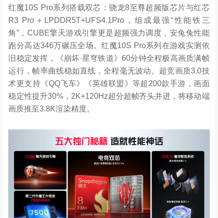
红魔10S Pro系列搭载双芯：骁龙8至尊超频版芯片与红芯
R3 Pro＋LPDDR5T+UFS4.1Pro，组成最强“性能铁三
角”，CUBE擎天游戏引擎更是超频强力调度，安兔兔性能
跑分高达346万碾压全场。红魔10S Pro系列在游戏实测依
旧稳定发挥，《崩坏·星穹铁道》60分钟全程极高画质满帧
运行，帧率曲线稳如直线，全程毫无波动。超竞画质3.0技
术更支持《QQ飞车》《英雄联盟》等超200款手游，画面
稳定性提升30%，2K+120Hz超分超帧齐头并进，将移动端
画质推至3.8K渲染精度。