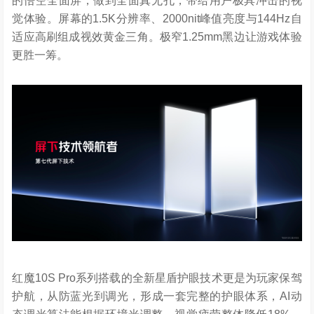
的悟空全面屏，做到全面真无孔，带给用户极具冲击的视
觉体验。屏幕的1.5K分辨率、2000nit峰值亮度与144Hz自
适应高刷组成视效黄金三角。极窄1.25mm黑边让游戏体验
更胜一筹。
红魔10S Pro系列搭载的全新星盾护眼技术更是为玩家保驾
护航，从防蓝光到调光，形成一套完整的护眼体系，AI动