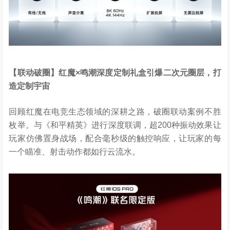
【联动破圈】红魔
×
鸣潮深度定制礼盒引爆二次元圈层，打
造定制宇宙
回顾红魔在电竞生态领域的深耕之路，破圈联动案例不胜
枚举。与《和平精英》进行深度联调，超200种振动效果让
玩家仿佛置身战场，配合毫秒级的触控响应，让玩家的每
一个瞄准、射击动作都如行云流水。​