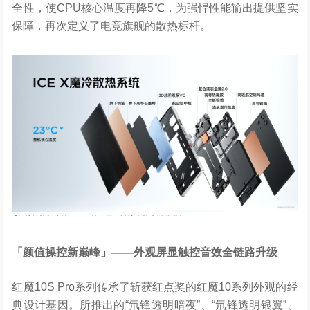
全性，使CPU核心温度再降5℃，为强悍性能输出提供坚实
保障，再次定义了电竞旗舰的散热标杆。
「颜值操控新巅峰」
——
外观屏显触控音效全链路升级
红魔10S Pro系列传承了斩获红点奖的红魔10系列外观的经
典设计基因。所推出的“氘锋透明暗夜”、“氘锋透明银翼”、