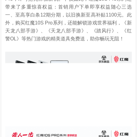
5月26日，红魔10S Pro系列在京东开启全球首发！现推出
全球独家“先人一步新品尝鲜购”活动，上京东搜索红魔10S
Pro，即可抢先体验新机。不仅如此，红魔10S Pro系列还
带来了多重惊喜权益：首销用户下单即享权益随心三选
一、至高享白条12期分期，以旧换新至高补贴1100元。此
外，购买红魔10S Pro系列，还能解锁游戏世界福利，《新
天龙八部手游》、《天龙八部手游》、《踏风行》、《红
警OL》等热门游戏的精美道具免费送，助你畅玩无阻！