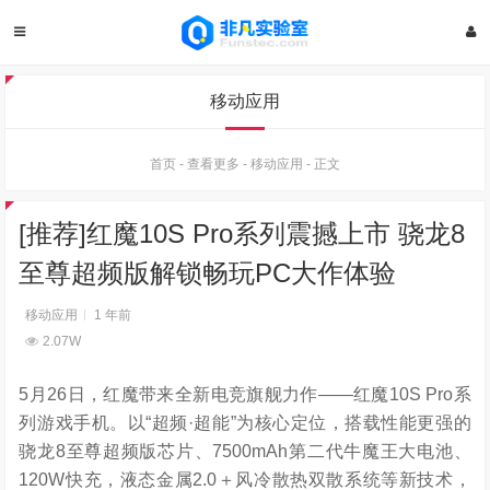
移动应用
首页
-
查看更多
-
移动应用
-
正文
[推荐]红魔10S Pro系列震撼上市 骁龙8
至尊超频版解锁畅玩PC大作体验
移动应用
1 年前
2.07W
5月26日，红魔带来全新电竞旗舰力作——红魔10S Pro系
列游戏手机。以“超频·超能”为核心定位，搭载性能更强的
骁龙8至尊超频版芯片、7500mAh第二代牛魔王大电池、
120W快充，液态金属2.0＋风冷散热双散系统等新技术，