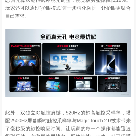
态调光算法能根据环境光调整，视觉疲劳整体降低18%。
玩家还可以通过“护眼模式”进一步强化防护，让护眼更贴合
自己需求。
此外，双独立IC触控肩键，520Hz的超高触控采样率，搭
配2500Hz屏幕瞬时触控采样率与MagicTouch 2.0技术带来
了毫秒级的触控响应时间。让玩家的每一个操作都能迅速