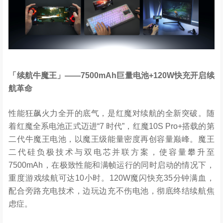
「续航牛魔王」
——7500mAh
巨量电池
+120W
快充开启续
航革命
性能狂飙火力全开的底气，是红魔对续航的全新突破。随
着红魔全系电池正式迈进“7 时代”，红魔10S Pro+搭载的第
二代牛魔王电池，以魔王级能量密度再创容量巅峰。魔王
二代硅负极技术与双电芯并联方案，使容量攀升至
7500mAh，在极致性能和满帧运行的同时启动的情况下，
重度游戏续航可达10小时。120W魔闪快充35分钟满血，
配合旁路充电技术，边玩边充不伤电池，彻底终结续航焦
虑症。