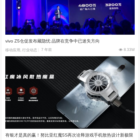
苹果计划推出硬件订阅服务 每月支付费用享用最新款iPhone
4 年前
3.70W
移动应用
vivo Z5仓促发布藏隐忧:品牌在竞争中已迷失方向
7 年前
8.33W
移动应用
,
行业动态