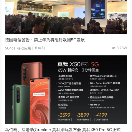
德国电信警告：禁止华为将阻碍欧洲5G发展
8 年前
8.78W
5G/ioT
,
移动应用
马伯骞、法老助力realme 真我潮玩发布会 真我X50 Pro 5G正式发布