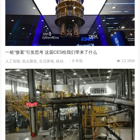
一桩“惨案”引发思考 这届CES给我们带来了什么
8 年前
13.39W
人工智能
,
热点聚焦
,
生活家电
,
移动应用