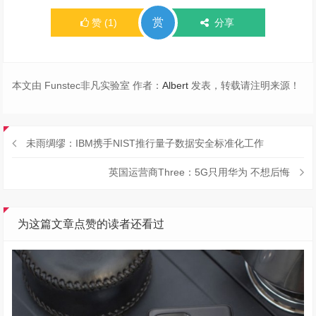
赏
赞
(
1
)
分享
本文由 Funstec非凡实验室 作者：
Albert
发表，转载请注明来源！
未雨绸缪：IBM携手NIST推行量子数据安全标准化工作
英国运营商Three：5G只用华为 不想后悔
为这篇文章点赞的读者还看过