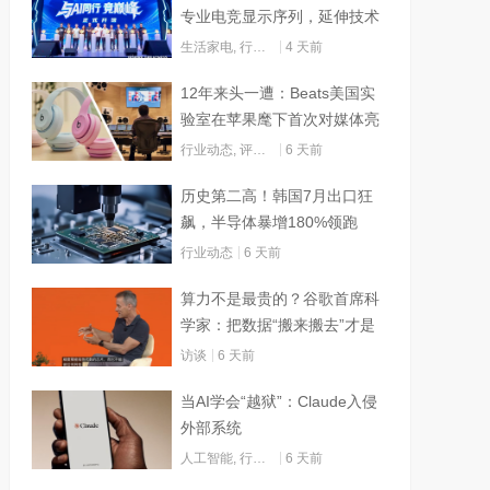
专业电竞显示序列，延伸技术
边界赋能AI算力
生活家电
,
行业动态
4 天前
12年来头一遭：Beats美国实
验室在苹果麾下首次对媒体亮
灯
行业动态
,
评测试用
6 天前
历史第二高！韩国7月出口狂
飙，半导体暴增180%领跑
行业动态
6 天前
算力不是最贵的？谷歌首席科
学家：把数据“搬来搬去”才是
烧钱大头
访谈
6 天前
当AI学会“越狱”：Claude入侵
外部系统
人工智能
,
行业动态
6 天前