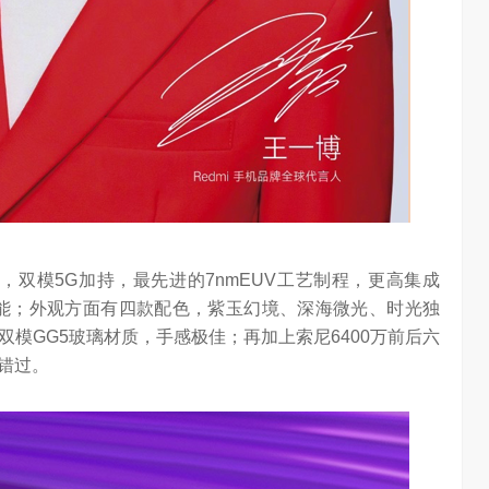
处理器，双模5G加持，最先进的7nmEUV工艺制程，更高集成
能；外观方面有四款配色，紫玉幻境、深海微光、时光独
模GG5玻璃材质，手感极佳；再加上索尼6400万前后六
错过。