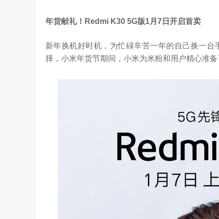
年货献礼！
Redmi K30 5G
版
1
月
7
日开启首卖
新年换机好时机，为忙碌辛苦一年的自己换一台
择，小米年货节期间，小米为米粉和用户精心准备