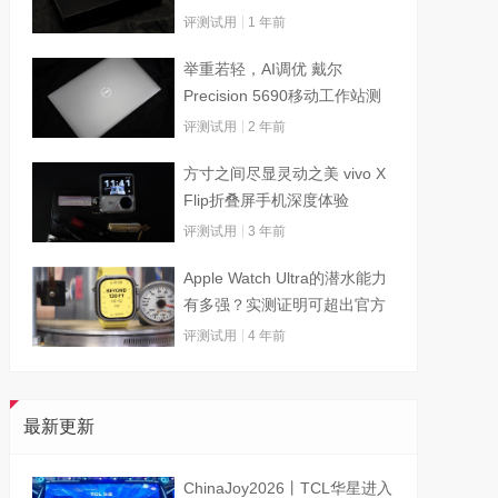
评测试用
1 年前
举重若轻，AI调优 戴尔
Precision 5690移动工作站测
试
评测试用
2 年前
方寸之间尽显灵动之美 vivo X
Flip折叠屏手机深度体验
评测试用
3 年前
Apple Watch Ultra的潜水能力
有多强？实测证明可超出官方
标称值
评测试用
4 年前
最新更新
ChinaJoy2026丨TCL华星进入