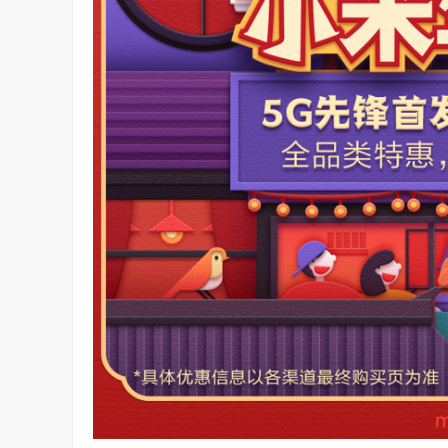
坚持，体现了海信在变频技术上
Google首席科学家Jeff Dean近日在YC Startup S
信将凭借这‘三心’…
上，分享了他对…