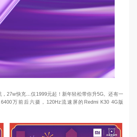
续航，27w快充…仅1999元起！新年轻松带你升5G。还有一
400万前后六摄，120Hz流速屏的Redmi K30 4G版