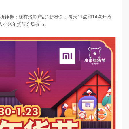
5折神券；还有爆款产品1折秒杀，每天11点和14点开抢。
进入小米年货节会场参与。
算力不是最贵的？谷歌首席科学家：把数据“搬来搬去”才是烧钱大头
对话AI创作者 vivo X Fold系列深度绑定AI长赛道
7.22K
访谈
2 月前
1.25W