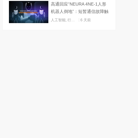
高通回应“NEURA 4NE-1人形
机器人倒地”：短暂通信故障触
发关机
人工智能
,
行业动态
6 天前