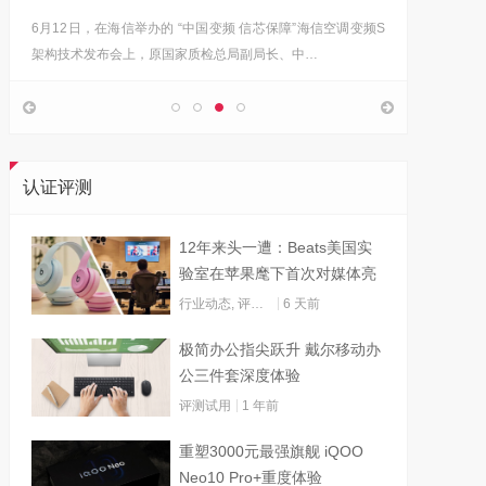
6月12日，在海信举办的 “中国变频 信芯保障”海信空调变频S
“海信在
架构技术发布会上，原国家质检总局副局长、中…
的决心，
认证评测
12年来头一遭：Beats美国实
验室在苹果麾下首次对媒体亮
灯
行业动态
,
评测试用
6 天前
极简办公指尖跃升 戴尔移动办
公三件套深度体验
评测试用
1 年前
重塑3000元最强旗舰 iQOO
Neo10 Pro+重度体验