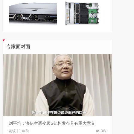
专家面对面
刘平均：海信空调变频S架构发布具有重大意义
吴晓波
访谈
1 年前
3W
访谈
1 