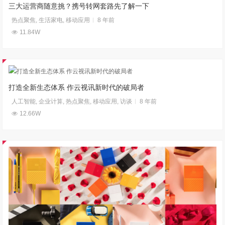
三大运营商随意挑？携号转网套路先了解一下
热点聚焦
,
生活家电
,
移动应用
8 年前
11.84W
打造全新生态体系 作云视讯新时代的破局者
人工智能
,
企业计算
,
热点聚焦
,
移动应用
,
访谈
8 年前
12.66W