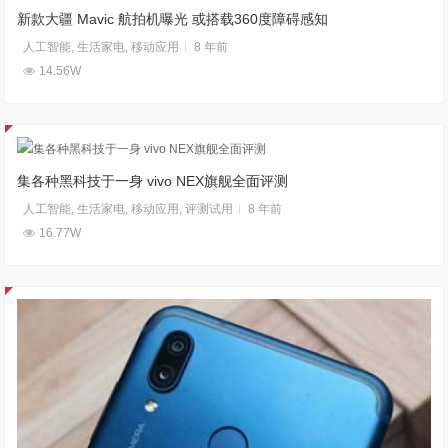
新款大疆 Mavic 航拍机曝光 或搭载360度障碍感知
人工智能
,
生活家电
,
移动应用
8 年前
14.56W
集各种黑科技于一身 vivo NEX旗舰全面评测
人工智能
,
生活家电
,
移动应用
,
评测试用
8 年前
16.77W