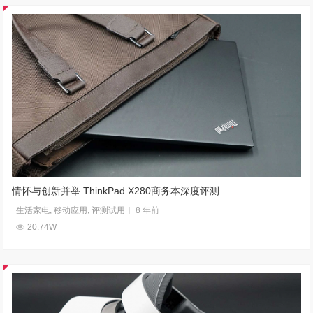
情怀与创新并举 ThinkPad X280商务本深度评测
生活家电
,
移动应用
,
评测试用
8 年前
20.74W