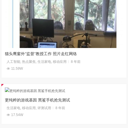
猫头鹰窗外“监督”教授工作 照片走红网络
人工智能
,
热点聚焦
,
生活家电
,
移动应用
8 年前
11.59W
更纯粹的游戏基因 黑鲨手机抢先测试
生活家电
,
移动应用
,
评测试用
8 年前
17.54W