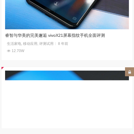
睿智与华美的完美邂逅 vivoX21屏幕指纹手机全面评测
生活家电
,
移动应用
,
评测试用
8 年前
12.70W