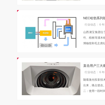
NEC哈勃系
行业动态
6 
山西潞宝集团位
竹、梧桐等灌木植
博物馆和毛主席
直击用户三大痛
行业动态
6 
随着激光投影技
出来，痛点犹在
二：使用一段时
吴晓波点赞海信变频技术：是真正的科技
访谈
1 年前