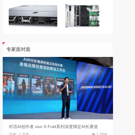
专家面对面
对话AI创作者 vivo X Fold系列深度绑定AI长赛道
刘平均
访谈
2 月前
1.28W
访谈
1 