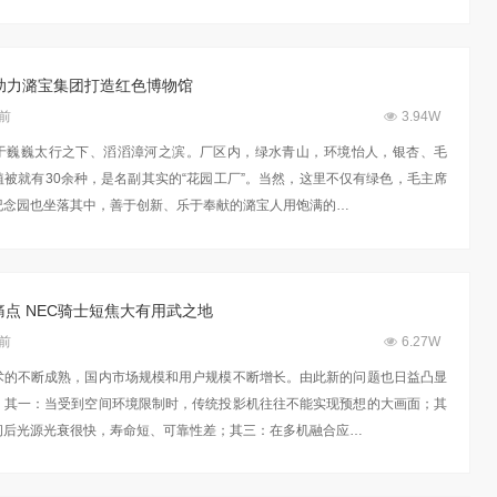
列助力潞宝集团打造红色博物馆
年前
3.94W
于巍巍太行之下、滔滔漳河之滨。厂区内，绿水青山，环境怡人，银杏、毛
被就有30余种，是名副其实的“花园工厂”。当然，这里不仅有绿色，毛主席
纪念园也坐落其中，善于创新、乐于奉献的潞宝人用饱满的…
点 NEC骑士短焦大有用武之地
年前
6.27W
术的不断成熟，国内市场规模和用户规模不断增长。由此新的问题也日益凸显
。其一：当受到空间环境限制时，传统投影机往往不能实现预想的大画面；其
间后光源光衰很快，寿命短、可靠性差；其三：在多机融合应…
普惠大众
算力不是最贵的？谷歌首席科学家：把数据“搬来搬去”才是烧钱大头
3.26W
访谈
1 周前
7.53K