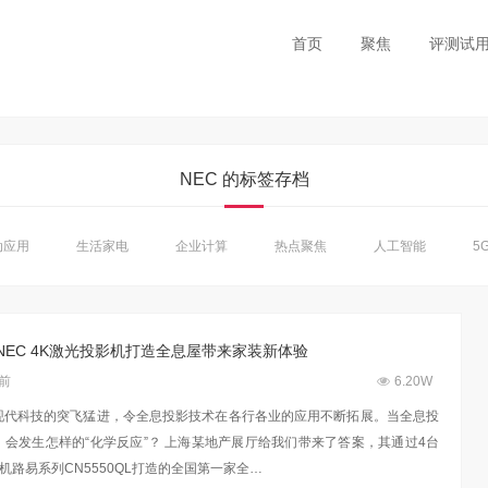
首页
聚焦
评测试
NEC 的标签存档
动应用
生活家电
企业计算
热点聚焦
人工智能
5G
NEC 4K激光投影机打造全息屋带来家装新体验
年前
6.20W
现代科技的突飞猛进，令全息投影技术在各行各业的应用不断拓展。当全息投
会发生怎样的“化学反应”？ 上海某地产展厅给我们带来了答案，其通过4台
影机路易系列CN5550QL打造的全国第一家全…