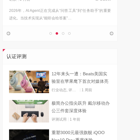
2026年，AI Agent正在完成从“问答工具”到“任务助手”的重要
6月12日
进化。当技术实现从“能听会给答案”…
架构技术
认证评测
12年来头一遭：Beats美国实
验室在苹果麾下首次对媒体亮
灯
行业动态
,
评测试用
1 周前
极简办公指尖跃升 戴尔移动办
公三件套深度体验
评测试用
1 年前
重塑3000元最强旗舰 iQOO
Neo10 Pro+重度体验