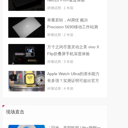
评测试用
1 年前
举重若轻，AI调优 戴尔
Precision 5690移动工作站测
试
评测试用
2 年前
方寸之间尽显灵动之美 vivo X
Flip折叠屏手机深度体验
评测试用
3 年前
Apple Watch Ultra的潜水能力
有多强？实测证明可超出官方
标称值
评测试用
4 年前
现场直击
「回放」首部性能 Ultra旗舰一