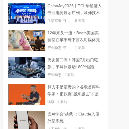
ChinaJoy2026丨TCL华星进入
专业电竞显示序列，延伸技术
边界赋能AI算力
生活家电
,
行业动态
6 天前
12年来头一遭：Beats美国实
验室在苹果麾下首次对媒体亮
灯
行业动态
,
评测试用
1 周前
历史第二高！韩国7月出口狂
飙，半导体暴增180%领跑
行业动态
1 周前
算力不是最贵的？谷歌首席科
学家：把数据“搬来搬去”才是
烧钱大头
访谈
1 周前
当AI学会“越狱”：Claude入侵
外部系统
人工智能
,
行业动态
1 周前