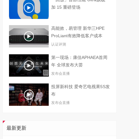
加 15 重磅登场
高能效，易管理 新华三HPE
ProLiant有效降低客户成本
认证评测
第一现场：康佳APHAEA首周
年 全球发布大荟
发布会直播
投屏新科技 爱奇艺电视果5S发
布
发布会直播
最新更新