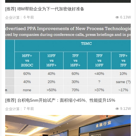
[推荐] IBM帮助企业为下一代加密做好准备
6 年前
6.13W
企业计算
[推荐] 台积电5nm开始试产：面积缩小45%、性能提升15%
7 年前
9.12W
企业计算