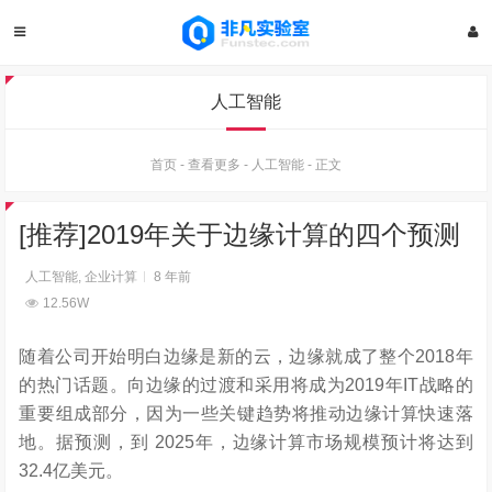
人工智能
首页
-
查看更多
-
人工智能
-
正文
[推荐]2019年关于边缘计算的四个预测
人工智能
,
企业计算
8 年前
12.56W
随着公司开始明白边缘是新的云，边缘就成了整个2018年
的热门话题。向边缘的过渡和采用将成为2019年IT战略的
重要组成部分，因为一些关键趋势将推动边缘计算快速落
地。据预测，到 2025年，边缘计算市场规模预计将达到
32.4亿美元。