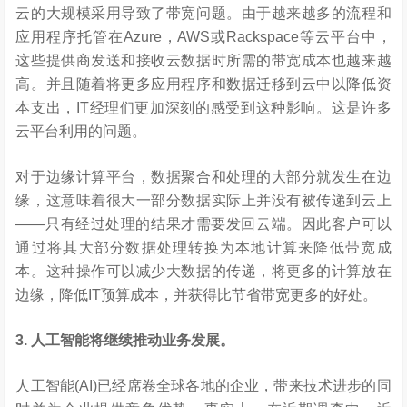
云的大规模采用导致了带宽问题。由于越来越多的流程和
应用程序托管在Azure，AWS或Rackspace等云平台中，
这些提供商发送和接收云数据时所需的带宽成本也越来越
高。并且随着将更多应用程序和数据迁移到云中以降低资
本支出，IT经理们更加深刻的感受到这种影响。这是许多
云平台利用的问题。
对于边缘计算平台，数据聚合和处理的大部分就发生在边
缘，这意味着很大一部分数据实际上并没有被传递到云上
——只有经过处理的结果才需要发回云端。因此客户可以
通过将其大部分数据处理转换为本地计算来降低带宽成
本。这种操作可以减少大数据的传递，将更多的计算放在
边缘，降低IT预算成本，并获得比节省带宽更多的好处。
3. 人工智能将继续推动业务发展。
人工智能(AI)已经席卷全球各地的企业，带来技术进步的同