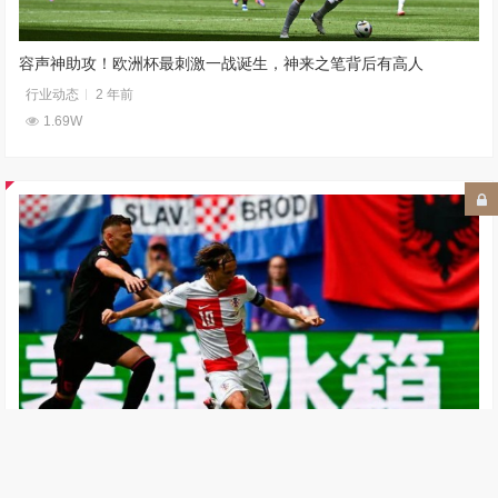
容声神助攻！欧洲杯最刺激一战诞生，神来之笔背后有高人
行业动态
2 年前
1.69W
震惊世界！从超级鱼腩到欧洲新贵，阿尔巴尼亚有个养鲜秘方