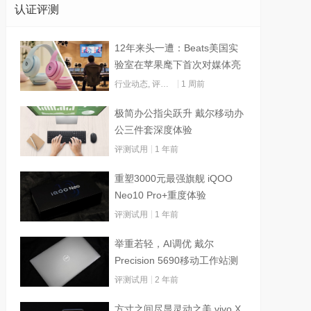
认证评测
12年来头一遭：Beats美国实
验室在苹果麾下首次对媒体亮
灯
行业动态
,
评测试用
1 周前
极简办公指尖跃升 戴尔移动办
公三件套深度体验
评测试用
1 年前
重塑3000元最强旗舰 iQOO
Neo10 Pro+重度体验
评测试用
1 年前
举重若轻，AI调优 戴尔
Precision 5690移动工作站测
试
评测试用
2 年前
方寸之间尽显灵动之美 vivo X