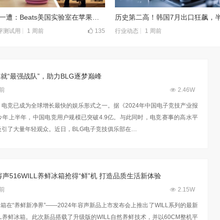
12年来头一遭：Beats美国实验室在苹果麾下首次对媒体亮灯
1 周前
135
1 周前
评测试用
行业动态
E铸就“最强战队”，助力BLG逐梦巅峰
年前
2.46W
电竞已成为全球增长最快的娱乐形式之一。据《2024年中国电子竞技产业报
今年上半年，中国电竞用户规模已突破4.9亿。与此同时，电竞赛事的高水平
引了大量年轻观众。近日，BLG电子竞技俱乐部在…
声516WILL养鲜冰箱抢得“鲜”机 打造品质生活新体验
年前
2.15W
冰箱在“养鲜新净界”——2024年容声新品上市发布会上推出了WILL系列的最新
ILL养鲜冰箱。此次新品搭载了升级版的WILL自然养鲜技术，并以60CM整机平