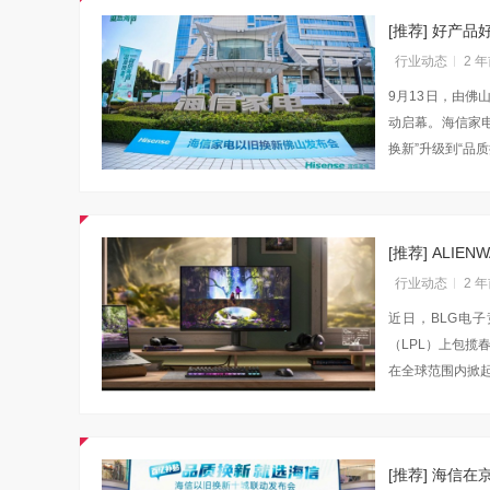
[推荐] 好产
行业动态
2 
9月13日，由
动启幕。海信家电（
换新”升级到“品
[推荐] AL
行业动态
2 
近日，BLG电子竞
（LPL）上包揽
在全球范围内掀
[推荐] 海信