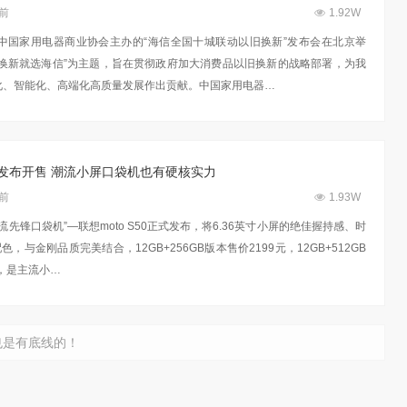
年前
1.92W
由中国家用电器商业协会主办的“海信全国十城联动以旧换新”发布会在北京举
质换新就选海信”为主题，旨在贯彻政府加大消费品以旧换新的战略部署，为我
化、智能化、高端化高质量发展作出贡献。中国家用电器…
S50发布开售 潮流小屏口袋机也有硬核实力
年前
1.93W
流先锋口袋机”—联想moto S50正式发布，将6.36英寸小屏的绝佳握持感、时
制配色，与金刚品质完美结合，12GB+256GB版本售价2199元，12GB+512GB
元，是主流小…
也是有底线的！