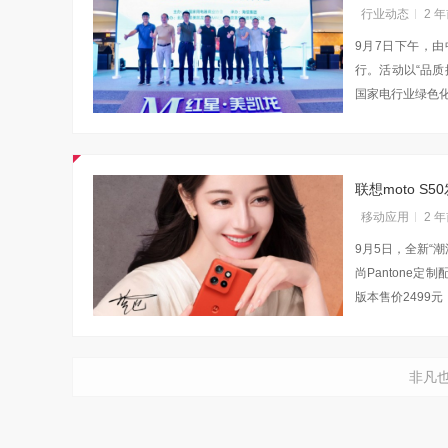
行业动态
2 
9月7日下午，
行。活动以“品
国家电行业绿色
联想moto 
移动应用
2 
9月5日，全新“潮
尚Pantone定
版本售价2499
非凡