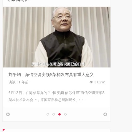
刘平均：海信空调变频S架构发布具有重大意义
吴晓波
访谈
1 年前
3.02W
访谈
1 
6月12日，在海信举办的 “中国变频 信芯保障”海信空调变频S
“海信在
架构技术发布会上，原国家质检总局副局长、中…
的决心，