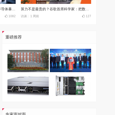
历史第二高！韩国7月出口狂飙，半导体暴增180%领跑
算力不是最贵的？谷歌首席科学家：把数据“搬来搬去”才是烧钱大头
1082
1 周前
127
访谈
重磅推荐
专家面对面