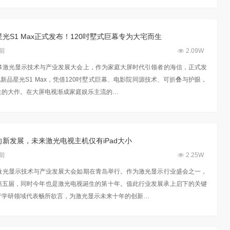
光S1 Max正式发布！120吋墅式巨幕专为大宅而生
年前
2.09W
024激光显示技术与产业发展大会上，作为家庭大屏时代引领者的海信，正式发
视新品星光S1 Max，凭借120吋墅式巨幕、电影院同源技术、可折叠与护眼，
生的大作。在大屏电视渐成家庭娱乐主流的…
新发展，未来激光电视主机仅有iPad大小
年前
2.25W
24激光显示技术与产业发展大会如期在青岛举行。作为激光显示行业盛会之一，
第五届，同时今年也是激光电视诞生的第十年。值此行业发展承上启下的关键
产学研领域代表畅所欲言，为激光显示未来十年的创新…