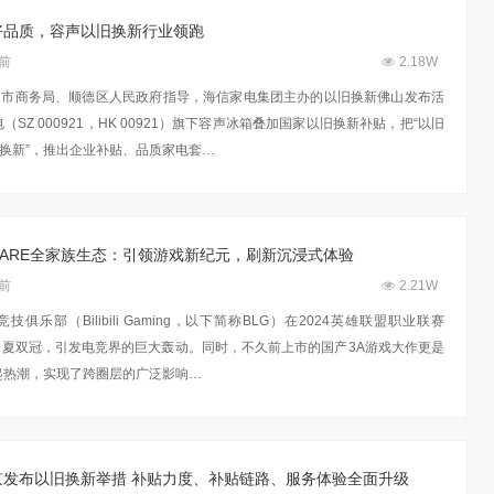
品好品质，容声以旧换新行业领跑
年前
2.18W
佛山市商务局、顺德区人民政府指导，海信家电集团主办的以旧换新佛山发布活
SZ 000921，HK 00921）旗下容声冰箱叠加国家以旧换新补贴，把“以旧
质换新”，推出企业补贴、品质家电套…
IENWARE全家族生态：引领游戏新纪元，刷新沉浸式体验
年前
2.21W
技俱乐部（Bilibili Gaming，以下简称BLG）在2024英雄联盟职业联赛
春夏双冠，引发电竞界的巨大轰动。同时，不久前上市的国产3A游戏大作更是
起热潮，实现了跨圈层的广泛影响…
在京发布以旧换新举措 补贴力度、补贴链路、服务体验全面升级