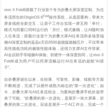
vivo X Fold6搭载了行业首个专为折叠大屏深度定制、为任
Fold
务流而生的OriginOS 6
操作系统，从底层重构，带来大
屏多线程全新交互，让原子工作台实现一屏五用「串行」
模式与四窗口同时运行的「并行」模式兼顾，让AI随时加
入任务流；搭载行业首个为折叠大屏AI任务流和多场景端
侧AI深度定制的蓝晶x天玑9500超能版旗舰芯片，不仅带来
高性能低功耗的极致性能体验，还强力支撑AI文件管家、
AI会议助手等端侧AI体验。软硬件一体深度协同，让vivo X
Fold6成为用户可以同屏流畅运行AI任务流的超能“AI搭
子”。
自折叠屏诞生以来，在轻薄、可靠性、影像、续航等方面
不断精进，完成了以硬件成熟为标志的“第一次进化”；如
今，折叠大屏与AI任务流组合，为重构折叠屏手机价值带
来了可能。“折叠屏的第一次进化，是展开一块大屏幕，折
叠屏的第二次进化，应该是展开一个AI工作台，完成一个