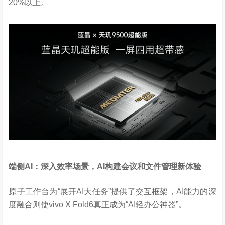
20%以上。
端侧
AI
：深入效率场景，
AI
构建会议和文件管理新体验
原子工作台为“展开AI大任务”提供了交互框架，AI能力的深
度融合则使vivo X Fold6真正成为“AI轻办公神器”。