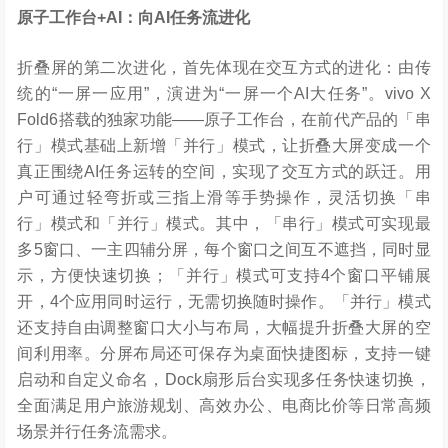
原子工作台
+AI
：向
AI
任务流进化
折叠屏的第二次进化，首先体现在交互方式的进化：由传
统的“一屏一应用”，演进为“一屏一个AI大任务”。vivo X
Fold6搭载的独家功能——原子工作台，在前代产品的「串
行」模式基础上新增「并行」模式，让折叠大屏变成一个
真正围绕AI任务运转的空间，实现了交互方式的跃迁。用
户可通过轻弯折或三指上滑等手势操作，灵活切换「串
行」模式和「并行」模式。其中，「串行」模式可实现最
多5窗口、一主四辅分屏，每个窗口之间互不遮挡，同时显
示，方便快速切换；「并行」模式可支持4个窗口平铺展
开，4个应用同时运行，无需切换随时操作。「并行」模式
还支持自由调整窗口大小与布局，大幅提升折叠大屏的空
间利用率。分屏布局还可保存为桌面快捷图标，支持一键
启动和自定义命名，Dock扇形后台实现多任务快速切换，
全面满足用户旅游规划、高效办公、电商比价等日常高频
场景并行任务流需求。