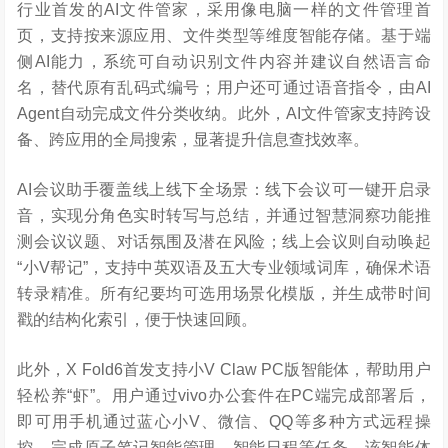
行业首发的AI文件管家，采用像电脑一样的文件管理首
页，支持按来源应用、文件类型等维度智能存储。基于端
侧AI能力，系统可自动识别文件内容并建议自然语言命
名，替代原有乱码式编号；用户还可通过语音指令，由AI
Agent自动完成文件分类收纳。此外，AI文件管家支持跨设
备、跨应用的全局搜索，显著提升信息查找效率。
AI会议助手覆盖线上线下全场景：线下会议可一键开启录
音，实现分角色实时转写与总结，并通过智慧洞察功能推
测会议议题、对话氛围及潜在风险；线上会议则自动唤起
“小V帮记”，支持中英双语及五大专业领域词库，确保术语
转录精准。所有纪要均可选用场景化模版，并生成带时间
戳的结构化索引，便于快速回顾。
此外，X Fold6首发支持小V Claw PC版智能体，帮助用户
轻松养“虾”。用户通过vivo办公套件在PC端完成部署后，
即可用手机通过蓝心小V、微信、QQ等多种方式远程操
控，完成原子笔记智能管理、智能日程等任务。该智能体