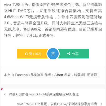
版本11299元限量出售。用户可通过vivo官网、京东/天猫
官方旗舰店及全国5000家线下门店预订，首销限时尊享24
期免息、299元一年单内屏宝，以及一年碎屏宝+一年延保
等礼遇。
全新
Hi-Fi
人声大师
vivo TWS 5 Pro
正式发布
vivo TWS 5 Pro 提供原声白/静界黑双色可选。新品搭载独
立Hi-Fi DAC芯片，采用圈铁纯净合音架构，支持至高
4.6Mbps Wi-Fi无损音质传输，并带来四麦深海智慧降噪
2.0，音质与降噪全面升级。同时支持跨生态无缝三连接与
无线充电。售价999元，首销期间还有优惠。目前已经开启
预售，并将于7月1日正式开售。