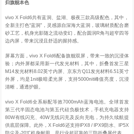
归旗舰本色
vivo X Fold6共有蓝洞、盐湖、极夜三款高级配色，其中，
全新主打色“蓝洞”，灵感源自深海大蓝洞，玻璃材质配合磨
砂工艺，机身光影随之流动变幻，配合圆润R角与超窄四等
边内屏，带来沉浸且舒适的握持感。
屏幕方面，vivo X Fold6配备旗舰双屏，带来一致的沉浸体
验；内外屏都采用新一代发光材料，其中，折叠首发三星
M14发光材料8.02英寸内屏、京东方Q11发光材料6.51英寸
外屏，均是1nit极暗柔光屏，支持5000nit峰值亮度，沉浸
清晰，通透护眼。
vivo X Fold6全系标配等效7000mAh蓝海电池。全球首发
第三代半固态电池与第五代硅负极技术，手机充电器支持
80W有线闪充、40W无线闪充及反向充电，为持久续航提
供底层保障。此外，X Fold6还支持IPX8 / IPX9防水、IP5X
防尘及-20℃机身耐用，是行业超可靠的三防折叠屏代表。