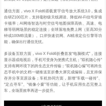
通信方面，vivo X Fold6搭载寰宇信号放大系统3.0，集成
自研Z100芯片，支持毫秒级天线调谐、降低Wi-Fi信号穿墙
卡顿率；AI网络智选与时空信号地图保障高铁、高速、电
梯等弱网场景的稳定连接；全球落地免费上网（至高30分
钟或100MB流量）、口岸快速切网、AI精准定位引擎等功
能，确保出行通信无忧。
多设备互联方面，vivo X Fold6折叠首发“电脑模式”，连接
显示器或电视后，手机可变身为便携式主机；“双机随心传”
支持有网环境下的跨生态文件传输；“双机随心编”可将跨生
态手机中的文档一键推送至折叠大屏完成编辑，且支持保
存并分享至原设备；车机协同方面，新增“车载一碰传”、
“定点寻车”、“镜像小窗”等功能，让手机应用生态完整上
车，全场景效率再进一步提升。