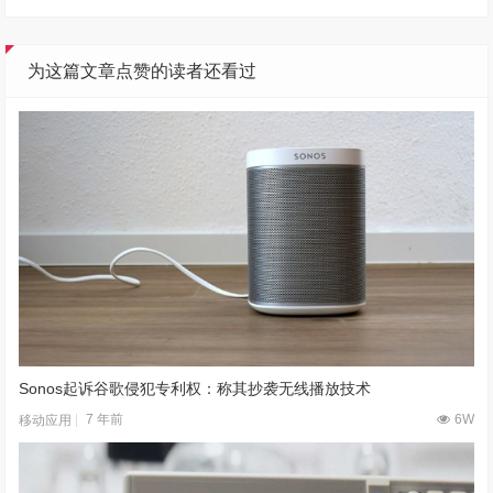
赏
赞
(
162
)
分享
本文由 Funstec非凡实验室 作者：
Albert
发表，转载请注明来源！
对话AI创作者 vivo X Fold系列深度绑定AI长赛道
vivo TWS 5 Pro登场，以真Hi-Fi与深海降噪静享好声音
为这篇文章点赞的读者还看过