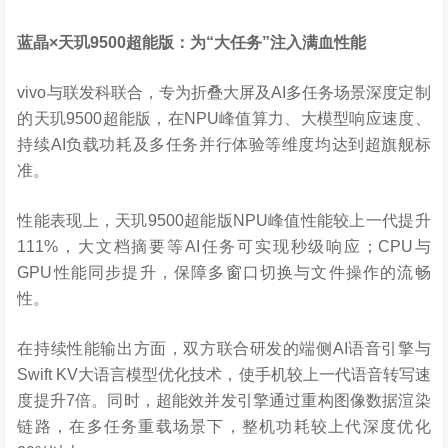
蓝晶
×
天玑
9500
超能版：为
“
大任务
”
注入满血性能
vivo与联发科联合，专为折叠大屏及AI多任务场景深度定制
的天玑9500超能版，在NPU峰值算力、大模型响应速度、
持续AI负载功耗及多任务并行体验等维度均达到超旗舰标
准。
性能表现上，天玑9500超能版NPU峰值性能较上一代提升
111%，大文档摘要等AI任务可实现秒级响应；CPU与
GPU性能同步提升，保障多窗口切换与文件操作的流畅
性。
在持续性能输出方面，双方联合研发的端侧AI语音引擎与
Swift KV大语言模型优化技术，使手机较上一代语音转写速
度提升7倍。同时，超能效并发引擎通过重构图像数据渲染
链路，在多任务重载场景下，整机功耗较上代深度优化