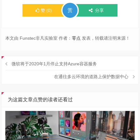
赏
赞
(
0
)
分享
本文由 Funstec非凡实验室 作者：
零点
发表，转载请注明来源！
微软将于2020年1月停止支持Azure容器服务
在通往多云环境的道路上保护数据中心
为这篇文章点赞的读者还看过