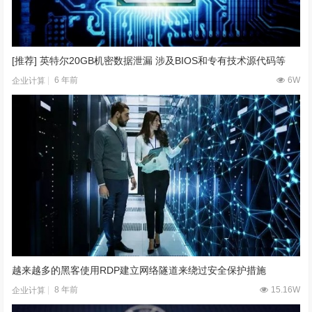
[推荐] 英特尔20GB机密数据泄漏 涉及BIOS和专有技术源代码等
6 年前
6W
企业计算
越来越多的黑客使用RDP建立网络隧道来绕过安全保护措施
8 年前
15.16W
企业计算