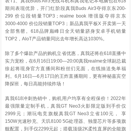
表T1、真我Buds Air3无线耳机和真我笔记本电脑也在618
期间表现优异，开门红阶段真我Buds Air3夺得京东200-
299 价位段销量TOP3；realme book 增强版夺得京东
3000-4000 价位段销量TOP3；新品真我平板X 开卖第一天
全部售罄。618品牌巅峰日全天销量跻身安卓手机销量
TOP2，AloT产品销量同比去年增长高达1030%。
除了多个爆款产品的购机立省优惠，真我还将在618直播中
实力宠粉，在6月16日19:00—20:00真我realme全球副总裁
徐起将现身官方直播间和粉丝们见面，在线抽送免单福
利。6月16日—6月17日的王炸直播期间，更有神秘嘉宾空
降探班，每日高能持续炸场！
真我618冲刺热销中，购机用户均享有全程保价！2022年
最强限量定制手机，真我GT Neo3火影限定版到手价仅
2999元；潮玩电竞旗舰真我GT Neo3立省100元， 享
150W光速秒充、天玑8100 5G处理器、独显芯片等多项旗
舰配置，到手仅2299元起；搭载顶级2K柔性直屏的全能旗