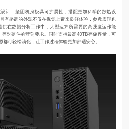
chool 2026
2026年，AI Agent正在完成从“问答工具”到“任务助手”的重要
用全新工业设计，坚固机身极具可扩展性，搭配更加科学的散热设
进化。当技术实现从“能听会给答案”…
且有格调的外观不仅在视觉上带来良好体验，参数表现也
松提供在数据分析工作中，大型运算所需要的高强度运作能
作等对硬件的苛刻要求。同时支持最高40TB存储容量，可
的数据资源都可轻松消化，让工作过程体验更加舒适安心。