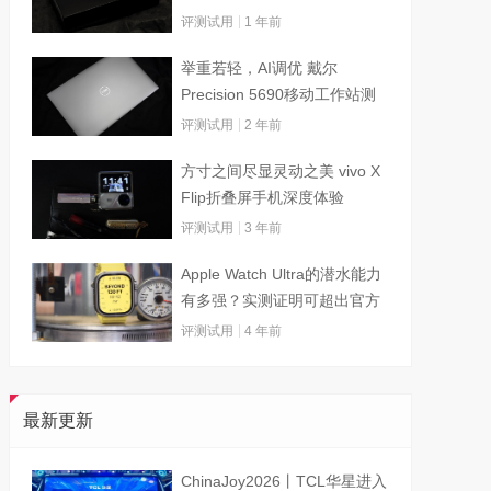
评测试用
1 年前
举重若轻，AI调优 戴尔
Precision 5690移动工作站测
试
评测试用
2 年前
方寸之间尽显灵动之美 vivo X
Flip折叠屏手机深度体验
评测试用
3 年前
Apple Watch Ultra的潜水能力
有多强？实测证明可超出官方
标称值
评测试用
4 年前
最新更新
ChinaJoy2026丨TCL华星进入