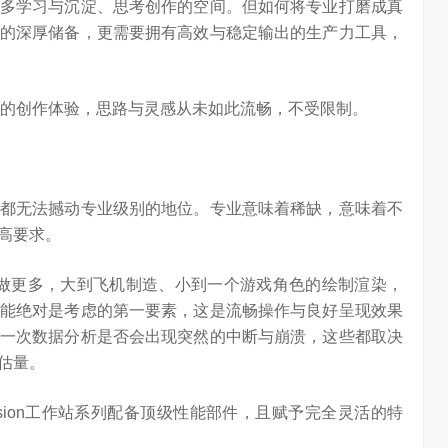
多学习与沉淀、思考创作的空间。但如何将专业打磨成真
的深厚储备，更需要拥有高效与稳定输出的生产力工具，
更专业的创作体验，思路与灵感从未如此流畅，不受限制。
都无法撼动专业级别的地位。专业意味着稀缺，意味着不
高要求。
做更多，大到飞机制造、小到一个游戏角色的绘制渲染，
能绝对是考虑的第一要素，这是流畅操作与良好呈现效果
一次数据分析是否会出现突然的中断与崩溃，这些都取决
估量。
算力不是最贵的？谷歌首席科学家：把数据“搬来搬去”才是烧钱大头
对话AI创作者 vivo X Fold系列深度绑定AI长赛道
ision工作站系列配备顶级性能部件，且赋予完全灵活的特
7.09K
访谈
2 月前
1.25W