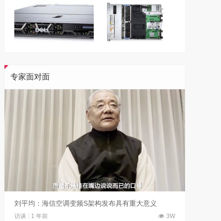
专家面对面
刘平均：海信空调变频S架构发布具有重大意义
吴晓波
访谈
1 年前
3W
访谈
1 