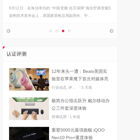
6月12日，在海信举办的 “中国变频 信芯保障”海信空调变频S
“海信在
架构技术发布会上，原国家质检总局副局长、中…
的决心，
认证评测
12年来头一遭：Beats美国实
验室在苹果麾下首次对媒体亮
灯
行业动态
,
评测试用
5 天前
极简办公指尖跃升 戴尔移动办
公三件套深度体验
评测试用
1 年前
重塑3000元最强旗舰 iQOO
Neo10 Pro+重度体验