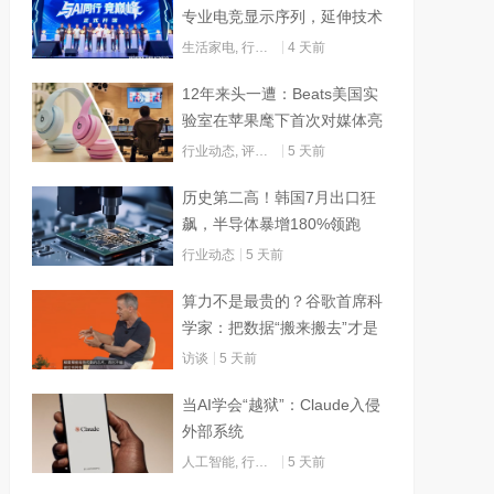
专业电竞显示序列，延伸技术
边界赋能AI算力
生活家电
,
行业动态
4 天前
12年来头一遭：Beats美国实
验室在苹果麾下首次对媒体亮
灯
行业动态
,
评测试用
5 天前
历史第二高！韩国7月出口狂
飙，半导体暴增180%领跑
行业动态
5 天前
算力不是最贵的？谷歌首席科
学家：把数据“搬来搬去”才是
烧钱大头
访谈
5 天前
当AI学会“越狱”：Claude入侵
外部系统
人工智能
,
行业动态
5 天前