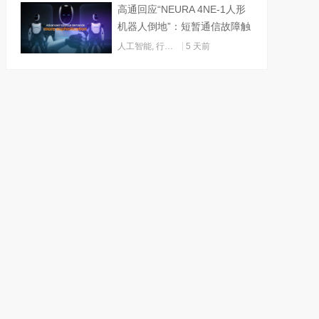
高通回应“NEURA 4NE-1人形
机器人倒地”：短暂通信故障触
发关机
人工智能
,
行业动态
5 天前