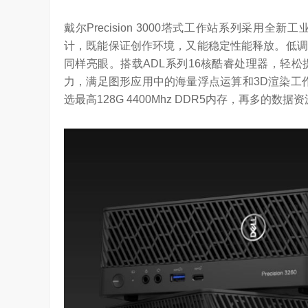
坚持，体现了海信在变频技术上
Google首席科学家Jeff Dean近日在YC Startup S
戴尔Precision 3000塔式工作站系列采
信将凭借这‘三心’…
上，分享了他对…
计，既能保证创作环境，又能稳定性能释放。低调
同样亮眼。搭载ADL系列16核酷睿处理器，轻
力，满足图形应用中的海量浮点运算和3D渲染工
选最高128G 4400Mhz DDR5内存，再多