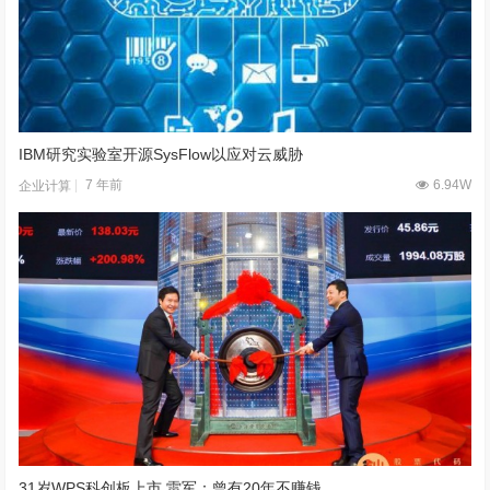
IBM研究实验室开源SysFlow以应对云威胁
7 年前
6.94W
企业计算
31岁WPS科创板上市 雷军：曾有20年不赚钱