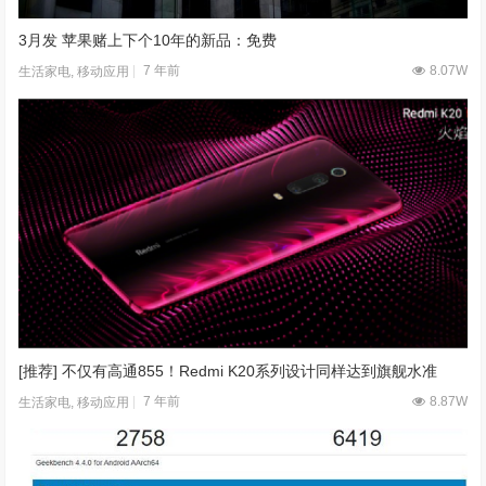
3月发 苹果赌上下个10年的新品：免费
7 年前
8.07W
生活家电
,
移动应用
[推荐] 不仅有高通855！Redmi K20系列设计同样达到旗舰水准
7 年前
8.87W
生活家电
,
移动应用