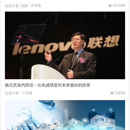
8 年前
14.24W
企业计算
,
访谈
杨元庆发内部信：出色成绩是对未来最好的投资
7 年前
5.82W
企业计算