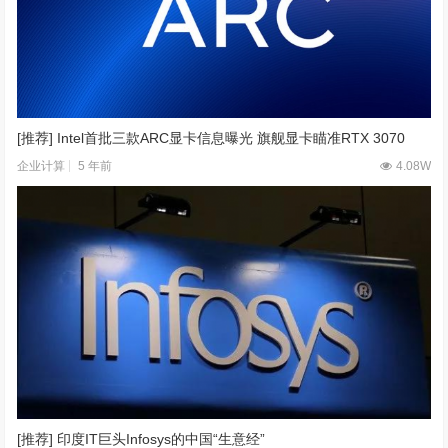
[推荐] Intel首批三款ARC显卡信息曝光 旗舰显卡瞄准RTX 3070
5 年前
4.08W
企业计算
[推荐] 印度IT巨头Infosys的中国“生意经”