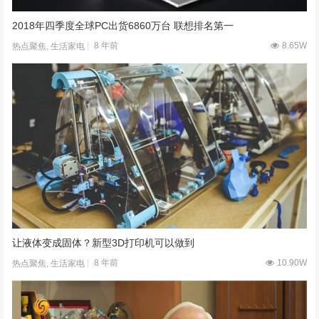
2018年四季度全球PC出货6860万台 联想排名第一
8 年前
8.65W
热点聚焦
,
生活家电
让液体变成固体？新型3D打印机可以做到
8 年前
10.90W
热点聚焦
,
生活家电