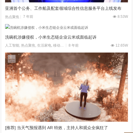
亚洲首个公务、工作船及配套领域综合性信息服务平台上线发布
7 年前
8.53W
热点聚焦
洗碗机涉嫌侵权，小米生态链企业云米或面临起诉
8 年前
12.65W
人工智能
,
热点聚焦
,
生活家电
,
移动应用
[推荐] 当天气预报遇到 AR 特效，主持人和观众全疯狂了