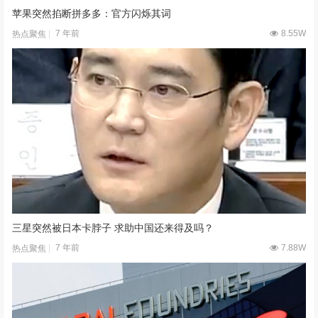
苹果突然掐断拼多多：官方闪烁其词
7 年前
8.55W
热点聚焦
三星突然被日本卡脖子 求助中国还来得及吗？
7 年前
7.88W
热点聚焦