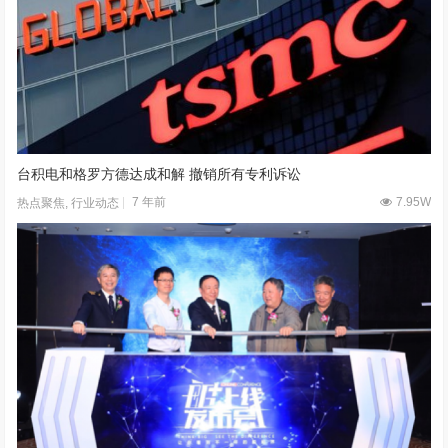
台积电和格罗方德达成和解 撤销所有专利诉讼
7 年前
7.95W
热点聚焦
,
行业动态