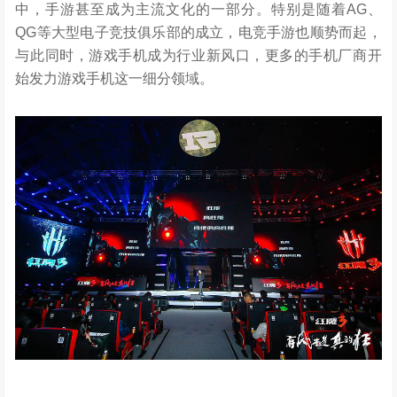
中，手游甚至成为主流文化的一部分。特别是随着AG、
QG等大型电子竞技俱乐部的成立，电竞手游也顺势而起，
与此同时，游戏手机成为行业新风口，更多的手机厂商开
始发力游戏手机这一细分领域。