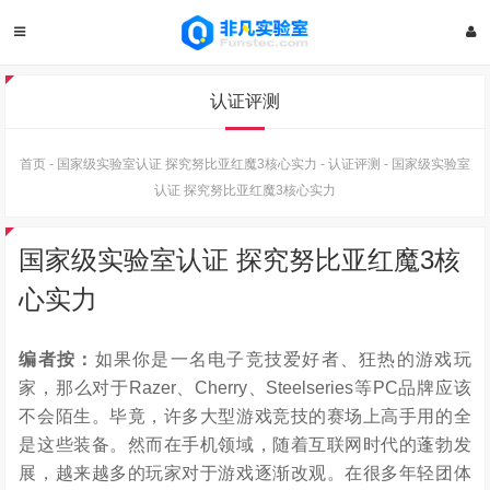
认证评测
首页
-
国家级实验室认证 探究努比亚红魔3核心实力
-
认证评测
-
国家级实验室
认证 探究努比亚红魔3核心实力
国家级实验室认证 探究努比亚红魔3核
心实力
编者按：
如果你是一名电子竞技爱好者、狂热的游戏玩
家，那么对于Razer、Cherry、Steelseries等PC品牌应该
不会陌生。毕竟，许多大型游戏竞技的赛场上高手用的全
是这些装备。然而在手机领域，随着互联网时代的蓬勃发
展，越来越多的玩家对于游戏逐渐改观。在很多年轻团体