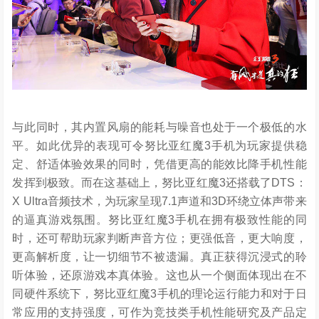
与此同时，其内置风扇的能耗与噪音也处于一个极低的水
平。如此优异的表现可令努比亚红魔3手机为玩家提供稳
定、舒适体验效果的同时，凭借更高的能效比降手机性能
发挥到极致。而在这基础上，努比亚红魔3还搭载了DTS：
X Ultra音频技术，为玩家呈现7.1声道和3D环绕立体声带来
的逼真游戏氛围。努比亚红魔3手机在拥有极致性能的同
时，还可帮助玩家判断声音方位；更强低音，更大响度，
更高解析度，让一切细节不被遗漏。真正获得沉浸式的聆
听体验，还原游戏本真体验。这也从一个侧面体现出在不
同硬件系统下，努比亚红魔3手机的理论运行能力和对于日
常应用的支持强度，可作为竞技类手机性能研究及产品定