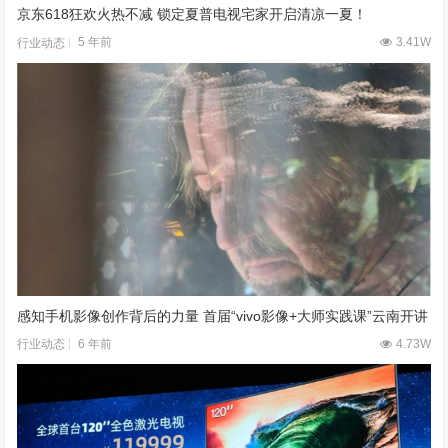
京东618狂欢火热不减 锁定夏普电视宅家开启清凉一夏！
5 年前
3.41W
行业动态
感知手机影像创作背后的力量 首届“vivo影像+大师实践课”云南开讲
6 年前
4.73W
行业动态