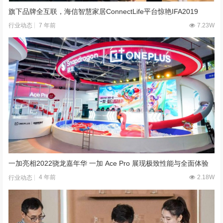
旗下品牌全互联，海信智慧家居ConnectLife平台惊艳IFA2019
7 年前
7.23W
行业动态
一加亮相2022骁龙嘉年华 一加 Ace Pro 展现极致性能与全面体验
4 年前
2.18W
行业动态