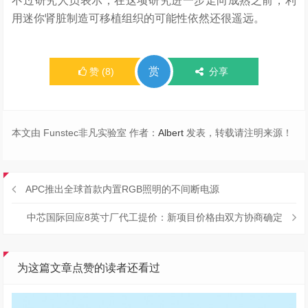
不过研究人员表示，在这项研究进一步走向成熟之前，利
用迷你肾脏制造可移植组织的可能性依然还很遥远。
赏
赞
(
8
)
分享
本文由 Funstec非凡实验室 作者：
Albert
发表，转载请注明来源！
APC推出全球首款内置RGB照明的不间断电源
中芯国际回应8英寸厂代工提价：新项目价格由双方协商确定
为这篇文章点赞的读者还看过