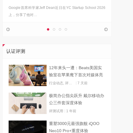
Google首席科学家Jeff Dean近日在YC Startup School 2026
上，分享了他对…
认证评测
12年来头一遭：Beats美国实
验室在苹果麾下首次对媒体亮
灯
行业动态
,
评测试用
7 天前
极简办公指尖跃升 戴尔移动办
公三件套深度体验
评测试用
1 年前
重塑3000元最强旗舰 iQOO
Neo10 Pro+重度体验