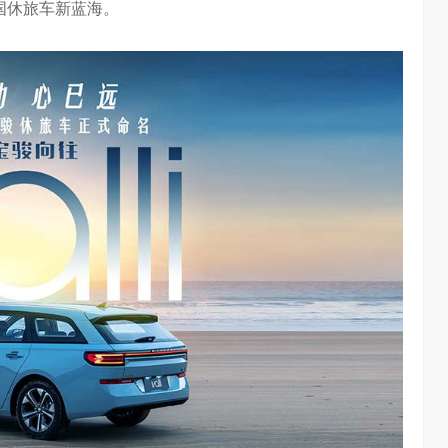
国休旅车新蓝海。
大意义
吴晓波点赞海信变频技术：是真正的科技普惠大众
3.01W
访谈
1 年前
3.26W