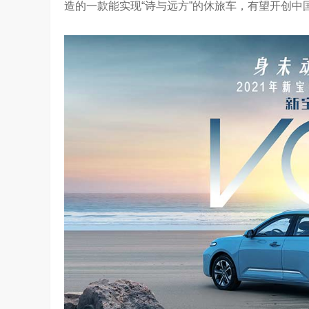
造的一款能实现“诗与远方”的休旅车，有望开创中
ld系列深度绑定AI长赛道
刘平均：海信空调变频S架构发布具有重
1.28W
访谈
1 年前