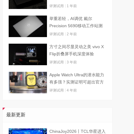
评测试用
1 年前
举重若轻，AI调优 戴尔
Precision 5690移动工作站测
试
评测试用
2 年前
方寸之间尽显灵动之美 vivo X
Flip折叠屏手机深度体验
评测试用
3 年前
Apple Watch Ultra的潜水能力
有多强？实测证明可超出官方
标称值
评测试用
4 年前
最新更新
ChinaJoy2026丨TCL华星进入