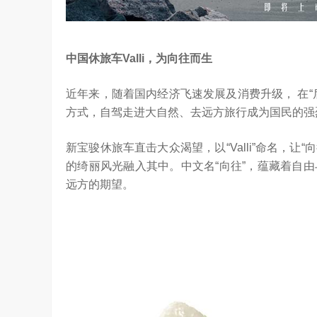
从“问答工具”到“任务助手”的重要
6月12日，在海信举办的 “中国变频 信芯保障”
案”…
架构技术发布会上，原国家质检总局副局长、中
中国休旅车
Valli
，为向往而生
近年来，随着国内经济飞速发展及消费升级， 在
方式，自驾走进大自然、去远方旅行成为国民的强
新宝骏休旅车直击大众渴望，以“Valli”命名，让“向
的绮丽风光融入其中。中文名“向往”，蕴藏着自
远方的期望。