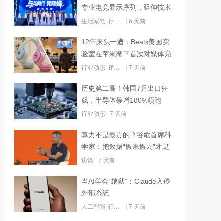
专业电竞显示序列，延伸技术
边界赋能AI算力
生活家电
,
行业动态
6 天前
12年来头一遭：Beats美国实
验室在苹果麾下首次对媒体亮
灯
行业动态
,
评测试用
7 天前
历史第二高！韩国7月出口狂
飙，半导体暴增180%领跑
行业动态
7 天前
算力不是最贵的？谷歌首席科
学家：把数据“搬来搬去”才是
烧钱大头
访谈
7 天前
当AI学会“越狱”：Claude入侵
外部系统
人工智能
,
行业动态
7 天前