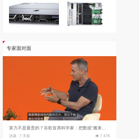
专家面对面
算力不是最贵的？谷歌首席科学家：把数据“搬来搬去”才是烧钱大头
访谈
7 天前
7.47K