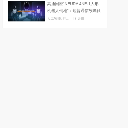
高通回应“NEURA 4NE-1人形
机器人倒地”：短暂通信故障触
发关机
人工智能
,
行业动态
7 天前