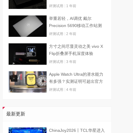
评测试用
1 年前
举重若轻，AI调优 戴尔
Precision 5690移动工作站测
试
评测试用
2 年前
方寸之间尽显灵动之美 vivo X
Flip折叠屏手机深度体验
评测试用
3 年前
Apple Watch Ultra的潜水能力
有多强？实测证明可超出官方
标称值
评测试用
4 年前
最新更新
ChinaJoy2026丨TCL华星进入