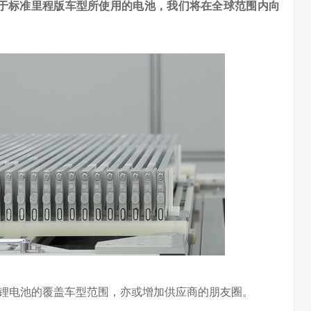
对于标准里程版车型所使用的电池，我们将在全球范围内向
普惠大众
算力不是最贵的？谷歌首席科学家：把数据“搬来搬去”才是烧钱大头
锂电池的覆盖车型范围，亦或增加供应商的朋友圈。
3.24W
访谈
6 天前
7.24K