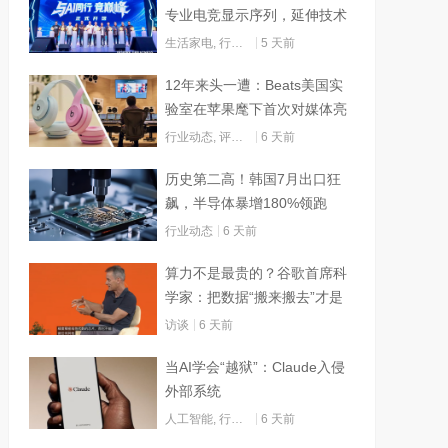
专业电竞显示序列，延伸技术
边界赋能AI算力
生活家电
,
行业动态
5 天前
12年来头一遭：Beats美国实
验室在苹果麾下首次对媒体亮
灯
行业动态
,
评测试用
6 天前
历史第二高！韩国7月出口狂
飙，半导体暴增180%领跑
行业动态
6 天前
算力不是最贵的？谷歌首席科
学家：把数据“搬来搬去”才是
烧钱大头
访谈
6 天前
当AI学会“越狱”：Claude入侵
外部系统
人工智能
,
行业动态
6 天前