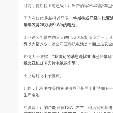
目前，特斯拉上海超级工厂出产的标准里程版车型
“海信在变频技术上近30年的坚持，体现了海
的决心，信心和恒心。我坚信，海信将凭借这‘三
国内有媒体最新报道显示，
特斯拉或已经与比亚迪
每年装备20万块5kWh的电池。
比亚迪公司是中国最大的电动汽车制造商之一，其在
得以大幅减少，该公司宣称该电池是市面上最安全
知情人士透露，
“我得到的消息是比亚迪已经拿到了
载比亚迪LFP刀片电池的车型”。
比亚迪对此不予置评。
此外，比亚迪在美国宾夕法尼亚州兰卡斯特拥有一
生产电池。
尽管该工厂的产能只有1GWh左右，但后期对其