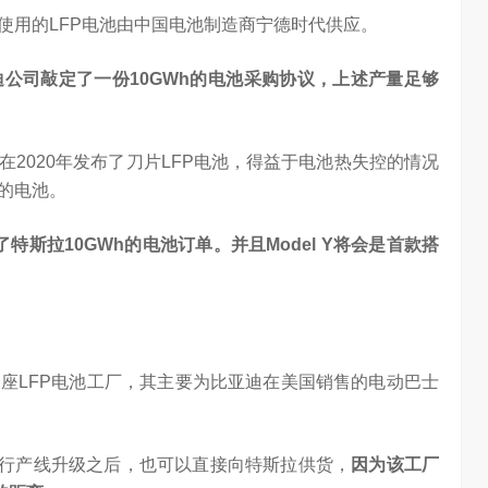
使用的LFP电池由中国电池制造商宁德时代供应。
信在变频技术上
Google首席科学家Jeff Dean近日在YC Startup School 2026
心’…
上，分享了他对…
公司敲定了一份10GWh的电池采购协议，上述产量足够
2020年发布了刀片LFP电池，得益于电池热失控的情况
的电池。
特斯拉10GWh的电池订单。并且Model Y将会是首款搭
座LFP电池工厂，其主要为比亚迪在美国销售的电动巴士
进行产线升级之后，也可以直接向特斯拉供货，
因为该工厂