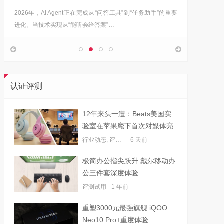
2026年，AI Agent正在完成从“问答工具”到“任务助手”的重要
6月12日
进化。当技术实现从“能听会给答案”…
架构技术
认证评测
12年来头一遭：Beats美国实
验室在苹果麾下首次对媒体亮
灯
行业动态
,
评测试用
6 天前
极简办公指尖跃升 戴尔移动办
公三件套深度体验
评测试用
1 年前
重塑3000元最强旗舰 iQOO
Neo10 Pro+重度体验