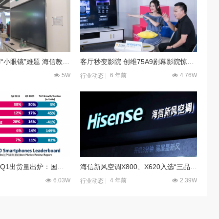
用科技手段破解“小眼镜”难题 海信教育显示亮出绝招
客厅秒变影院 创维75A9剧幕影院惊艳亮相“老王的客厅”
5W
6 年前
4.76W
行业动态
[推荐] 印度手机Q1出货量出炉：国产手机霸榜 三星节节败退
海信新风空调X800、X620入选“三品”消费全国行业推荐产品名录，再获行业认可
6.03W
4 年前
2.39W
行业动态