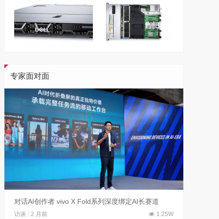
专家面对面
对话AI创作者 vivo X Fold系列深度绑定AI长赛道
刘平均
访谈
2 月前
1.25W
访谈
1 