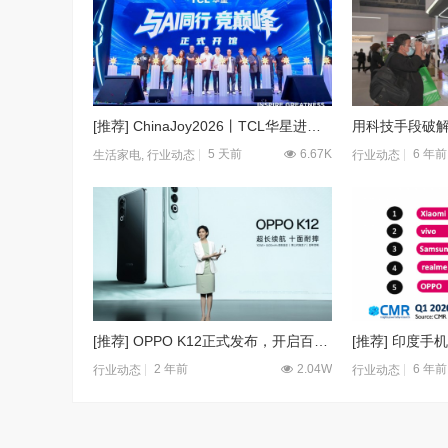
[推荐] ChinaJoy2026丨TCL华星进入专业电竞显示序列，延伸技术边界赋能AI算力
5 天前
6.67K
6 年前
生活家电
,
行业动态
行业动态
[推荐] OPPO K12正式发布，开启百瓦闪充超长续航双普及时代
2 年前
2.04W
6 年前
行业动态
行业动态