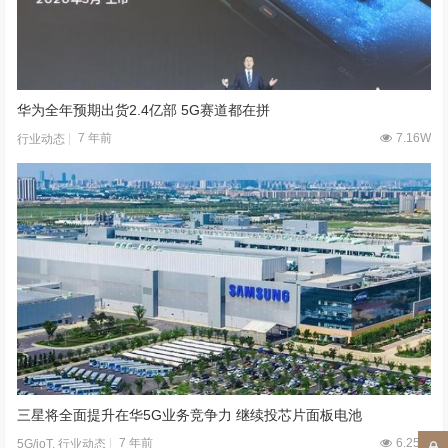
华为全年预期出货2.4亿部 5G赛道都在拼
7 年前
7.16W
行业动态
三星将全面提升在华5G业务竞争力 继续投芯片面板电池
7 年前
6.25W
5G/ioT
,
行业动态