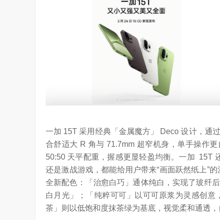
一加 15T 采用经典「金属魔方」 Deco 设
合舒适大 R 角与 71.7mm 超窄机身，单手操作
50:50 天平配重，握感更显轻盈均衡。一加
15T
还是激战游戏，都能给用户带来“画面跃然纸上”的
全新配色：「治愈白巧」通体纯白，实现了玻纤后
白月光」；「纯粹可可」以可可原浆为灵感创意
茶」则以低饱和度抹茶绿为基底，视觉柔和通透，