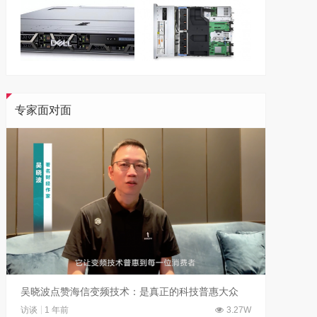
专家面对面
吴晓波点赞海信变频技术：是真正的科技普惠大众
访谈
1 年前
3.27W
访谈
1 