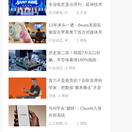
专业电竞显示序列，延伸技术
边界赋能AI算力
生活家电
,
行业动态
6 天前
12年来头一遭：Beats美国实
验室在苹果麾下首次对媒体亮
灯
行业动态
,
评测试用
1 周前
历史第二高！韩国7月出口狂
飙，半导体暴增180%领跑
行业动态
1 周前
算力不是最贵的？谷歌首席科
学家：把数据“搬来搬去”才是
烧钱大头
访谈
1 周前
当AI学会“越狱”：Claude入侵
外部系统
人工智能
,
行业动态
1 周前