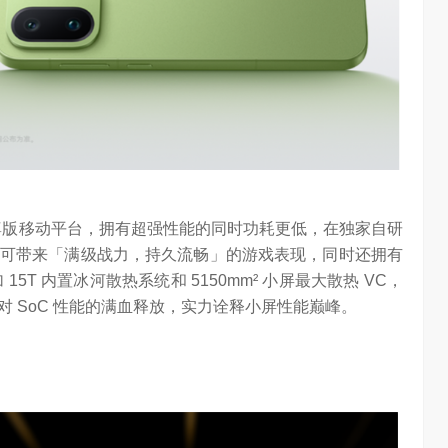
 至尊版移动平台，拥有超强性能的同时功耗更低，在独家自研
可带来「满级战力，持久流畅」的游戏表现，同时还拥有
5T 内置冰河散热系统和 5150mm² 小屏最大散热 VC，
 SoC 性能的满血释放，实力诠释小屏性能巅峰。