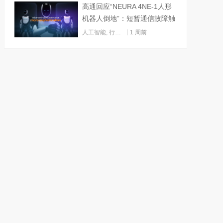
高通回应“NEURA 4NE-1人形
机器人倒地”：短暂通信故障触
发关机
人工智能
,
行业动态
1 周前