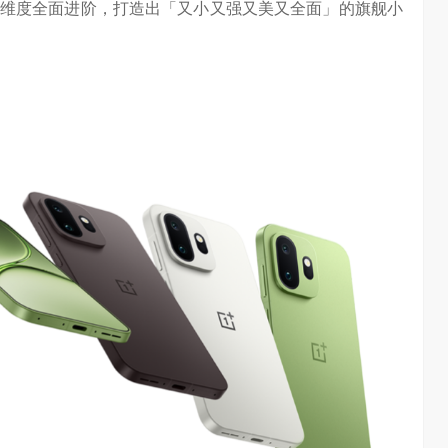
维度全面进阶，打造出「又小又强又美又全面」的旗舰小
AI长赛道
刘平均：海信空调变频S架构发布具有重大意义
1.28W
访谈
1 年前
3.02W