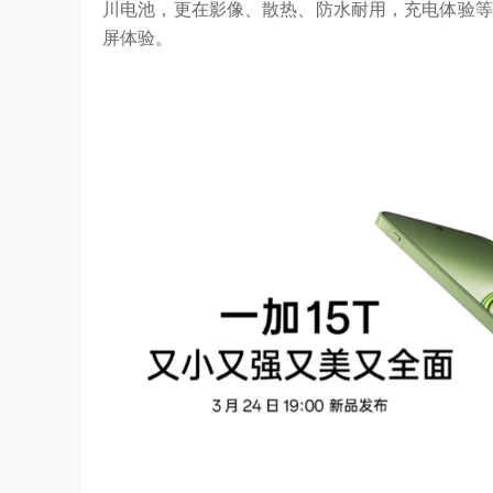
川电池，更在影像、散热、防水耐用，充电体验等
屏体验。
算力不是最贵的？谷歌首席科学家：把数据“搬来搬去”才是烧钱大头
对话AI创作者 vivo X Fold系列深度绑定
7.64K
访谈
2 月前