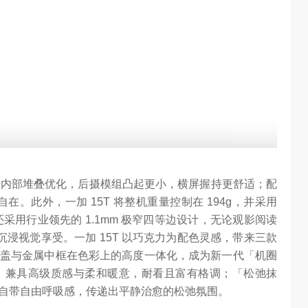
计，通过内部堆叠优化，后摄模组凸起更小，横屏握持更舒适；配
更自在。此外，一加 15T 将整机重量控制在 194g，并采用
 还采用行业领先的 1.1mm 极窄四等边设计，无论观影阅读
沉浸视觉享受。一加 15T 以巧克力为配色灵感，带来三款
盖与金属中框在色彩上的高度一体化，成为新一代「机圈
，兼具高级质感与柔和暖意，耐看且富有格调；「松弛抹
自带自由呼吸感，传递出平静治愈的松弛氛围。