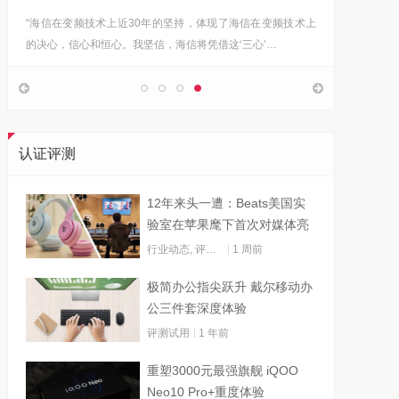
“海信在变频技术上近30年的坚持，体现了海信在变频技术上
Google首
的决心，信心和恒心。我坚信，海信将凭借这‘三心’…
上，分享
认证评测
12年来头一遭：Beats美国实
验室在苹果麾下首次对媒体亮
灯
行业动态
,
评测试用
1 周前
极简办公指尖跃升 戴尔移动办
公三件套深度体验
评测试用
1 年前
重塑3000元最强旗舰 iQOO
Neo10 Pro+重度体验