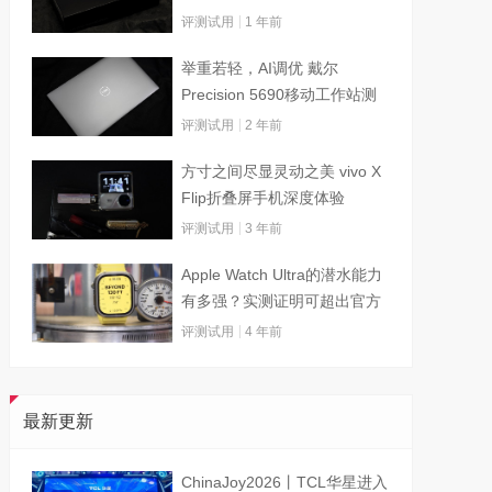
评测试用
1 年前
举重若轻，AI调优 戴尔
Precision 5690移动工作站测
试
评测试用
2 年前
方寸之间尽显灵动之美 vivo X
Flip折叠屏手机深度体验
评测试用
3 年前
Apple Watch Ultra的潜水能力
有多强？实测证明可超出官方
标称值
评测试用
4 年前
最新更新
ChinaJoy2026丨TCL华星进入