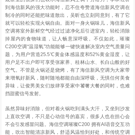
到海信新风的强大功能时，忍不住夸赞道海信新风空调在
制冷的同时还能把味道散出，吴昕也立刻同意到，有了它
就可以轻松实现火锅自由。面对一身火锅味儿，海信新风
空调将室外新鲜空气经过过滤净化后引进室内，轻松消除
掉屋内的食物味道，让人畅意深呼吸。不仅如此，璀璨
C200空调“温湿氧”功能能够一键快速解决室内空气质量问
题，为用户营造25.5℃黄金体感温度和52%黄金湿度，让
用户足不出户即可享受张家界、桂林山水、长白山般的好
空气。不管是火锅还是烧烤，有了海信新风空调为大家带
来增氧好新风，随时随地都能自由深呼吸，无惧任何美食
异味，让俊男美女们放肆享受家中饕餮大餐的同时，也难
挡甜蜜信号发射。
虽然异味好消除，但对着火锅吃到满头大汗，又坐到沙发
上直吹空调，不只是心动信号的嘉宾，很多人也在担心会
不会引发感冒问题。海信空调璀璨C200 拥有AI语音交互功
能，吹出智能清凉新风，舒适风温恰到好处，和传统空调