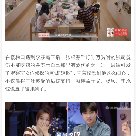
在楼梯口遇到李聂霜玉后，张根源千叮咛万嘱咐的强调烫
伤不能吃辣的并表示自己那里有烫伤的药，这一席话引发
了观察室众位侦探的真诚“道歉”，直言没想到他这么细心，
不仅赢得了汪苏泷的后援支持，就连孟子义、杨颖、李承
铉也直呼被帅到了。