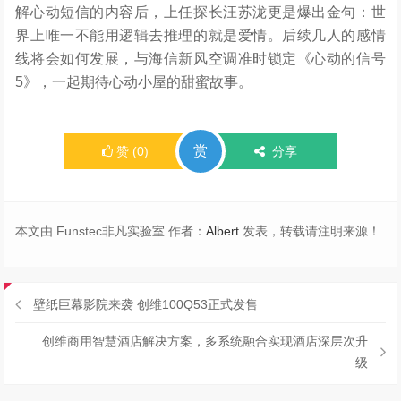
解心动短信的内容后，上任探长汪苏泷更是爆出金句：世
界上唯一不能用逻辑去推理的就是爱情。后续几人的感情
线将会如何发展，与海信新风空调准时锁定《心动的信号
5》，一起期待心动小屋的甜蜜故事。
赏
赞
(
0
)
分享
本文由 Funstec非凡实验室 作者：
Albert
发表，转载请注明来源！
壁纸巨幕影院来袭 创维100Q53正式发售
创维商用智慧酒店解决方案，多系统融合实现酒店深层次升
级