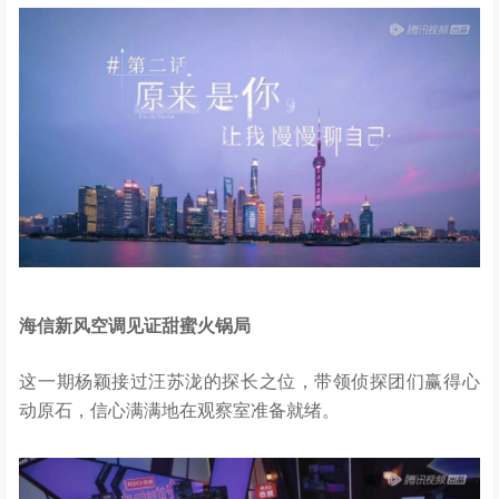
海信新风空调见证甜蜜火锅局
这一期杨颖接过汪苏泷的探长之位，带领侦探团们赢得心
动原石，信心满满地在观察室准备就绪。