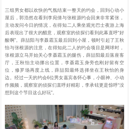
三组男女都以欢快的气氛结束一整天的约会，回到心动小
屋后，郭浩然在看到李宛倩与张根源约会回来非常紧张，
主动发问今日的情况，在得知二人乘坐观光巴士夜游上海
后表现出了很大的醋意，观察室的侦探们看到此幕直呼“好
酸啊”。薛喆阳与李聂霜玉最后回到小屋，顿时引起了王秋
怡与张根源的注意，在得知此二人的约会项目是网球时，
张根源立马开始关心李聂霜玉的腿伤，薛喆阳最后落座客
厅，王秋怡主动挪出位置，李聂霜玉身旁也刚好留有空
位，修罗场再度上线，薛喆阳最终选择坐在王秋怡的身
边。经过一天的约会6位男女嘉宾各怀心事，小眼神、小动
作频频，观察室的侦探们直呼好精彩，李承铉更是惊呼“没
想到这个节目这么好玩”。