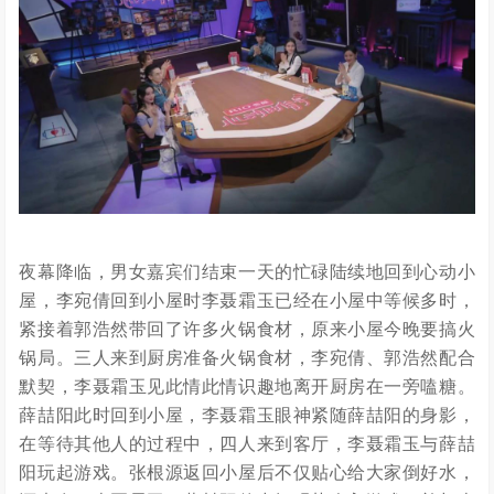
夜幕降临，男女嘉宾们结束一天的忙碌陆续地回到心动小
屋，李宛倩回到小屋时李聂霜玉已经在小屋中等候多时，
紧接着郭浩然带回了许多火锅食材，原来小屋今晚要搞火
锅局。三人来到厨房准备火锅食材，李宛倩、郭浩然配合
默契，李聂霜玉见此情此情识趣地离开厨房在一旁嗑糖。
薛喆阳此时回到小屋，李聂霜玉眼神紧随薛喆阳的身影，
在等待其他人的过程中，四人来到客厅，李聂霜玉与薛喆
阳玩起游戏。张根源返回小屋后不仅贴心给大家倒好水，