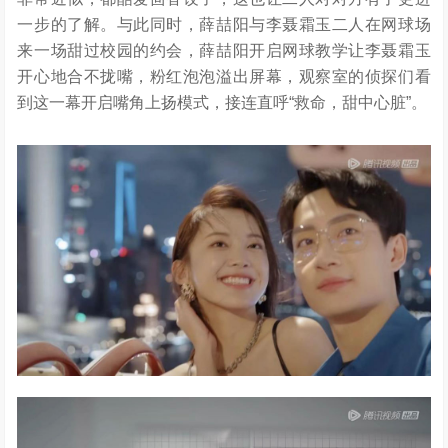
一步的了解。与此同时，薛喆阳与李聂霜玉二人在网球场
来一场甜过校园的约会，薛喆阳开启网球教学让李聂霜玉
开心地合不拢嘴，粉红泡泡溢出屏幕，观察室的侦探们看
到这一幕开启嘴角上扬模式，接连直呼“救命，甜中心脏”。