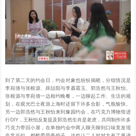
到了第二天的约会日，约会对象也纷纷揭晓，分组情况是
李宛倩与张根源、薛喆阳与李聂霜玉、郭浩然与王秋怡。
张根源与李宛倩一边相约晚餐，一边聊起工作、生活的规
划，在观光巴士夜游上海时还留下许多合影，气氛愉快。
另一边郭浩然与王秋怡来到豫园约会，在巧克力博物馆进
行DIY，王秋怡反复提及郭浩然生肖是老虎，共同制作许多
巧克力带回小屋，在单独约会中两人聊天聊到口味竟发现
非常近似，都酷爱茴香饺子，这也让二人对对方有了更进