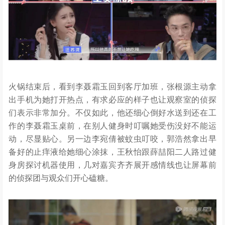
火锅结束后，看到李聂霜玉回到客厅加班，张根源主动拿
出手机为她打开热点，有求必应的样子也让观察室的侦探
们表示非常加分。不仅如此，他还细心倒好水送到还在工
作的李聂霜玉桌前，在别人健身时叮嘱她受伤没好不能运
动，尽显贴心。另一边李宛倩被蚊虫叮咬，郭浩然拿出早
备好的止痒液给她细心涂抹，王秋怡跟薛喆阳二人路过健
身房探讨机器使用，几对嘉宾齐齐展开感情线也让屏幕前
的侦探团与观众们开心磕糖。