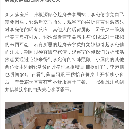
男嘉宾绕圈式关心帅呆众人
众人落座后，张根源贴心起身去拿围裙，李宛倩惊觉自己
需要围裙，郭浩然立马抬头，观察室的吴昕直言郭浩然只
对李宛倩的话有反应，其他人的话都屏蔽，孟子义一脸姨
母笑直夸好可爱。郭浩然看着李聂霜玉与张根源对于辣椒
的来回互怼，若有所思的起身去拿黄灯笼辣椒引起李宛倩
的注意，期间眼神直瞟李宛倩，观察室的侦探们分析郭浩
然想要通过吃辣来得到李宛倩的特殊照顾，小屋内的其他
两位女生见到郭浩然的此举也互相喊话“捕捉到了”，李宛倩
也瞬间get。在看到薛喆阳跟王秋怡在餐桌上开私聊小窗
后，李聂霜玉直言有些不舒服离开了餐厅，张根源注意到
并借着接水的由头关心李聂霜玉。