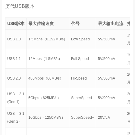
历代USB版本
USB版本
最大传输速度
代号
最大输出电流
推
19
USB 1.0
1.5Mbps（0.192MB/s）
Low Speed
5V/500mA
月
19
USB 1.1
12Mbps（1.5MB/s）
Full Speed
5V/500mA
月
20
USB 2.0
480Mbps（60MB/s）
Hi-Speed
5V/500mA
月
USB 3.1
200
5Gbps（625MB/s）
SuperSpeed
5V/900mA
(Gen 1)
月
USB 3.1
201
10Gbps（1250MB/s）
SuperSpeed+
20V/5A
(Gen 2)
月
20