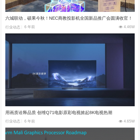
六城联动，硕果今秋！NEC商教投影机全国新品推广会圆满收官！
6 年前
4.46W
行业动态
用画质诠释品质 创维Q71电影原彩电视掀起8K电视热潮
6 年前
4.65W
行业动态