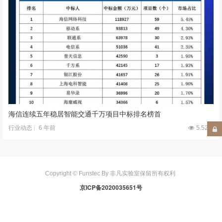
海信连续五年稳居智能交通千万项目中标排名榜首
6 年前
5.52W
行业动态
Copyright © Funstec By 非凡实验室保留所有权利
京ICP备2020035651号