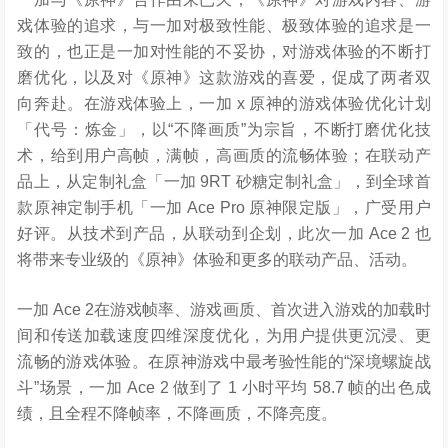
戏体验的追求，与一加对极致性能、极致体验的追求是一
致的，也正是一加对性能的不妥协，对游戏体验的不断打
磨优化，以及对《原神》这款游戏的喜爱，促成了两者双
向奔赴。在游戏体验上，一加 x 原神的游戏体验优化计划
「代号：炼金」，以“不降画质”为宗旨，不断打磨优化技
术，给到用户高帧，满帧，高画质的流畅体验；在联动产
品上，从定制礼盒「一加 9RT 砂糖定制礼盒」，到全球首
款原神定制手机「一加 Ace Pro 原神限定版」，广受用户
好评。从技术到产品，从联动到企划，此次一加 Ace 2 也
将带来专业级的《原神》体验和更多的联动产品、活动。
一加 Ace 2在游戏帧率、游戏画质、首次进入游戏的加载时
间和传送加载速度四维深度优化，为用户提供更沉浸、更
流畅的游戏体验。在原神游戏中最考验性能的“深境螺旋战
斗”场景，一加 Ace 2 做到了 1 小时平均 58.7 帧的出色成
绩，且全程不降帧率，不降画质，不降亮度。