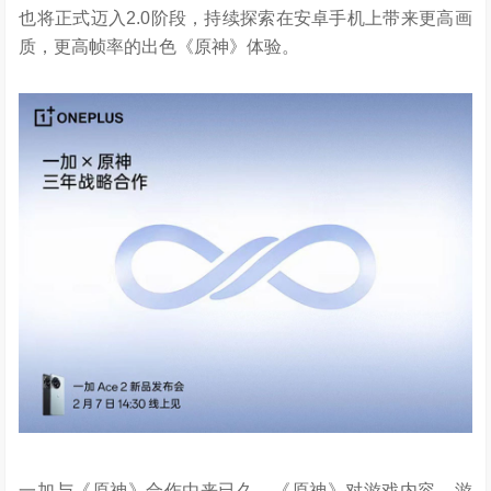
也将正式迈入2.0阶段，持续探索在安卓手机上带来更高画
质，更高帧率的出色《原神》体验。
一加与《原神》合作由来已久，《原神》对游戏内容、游